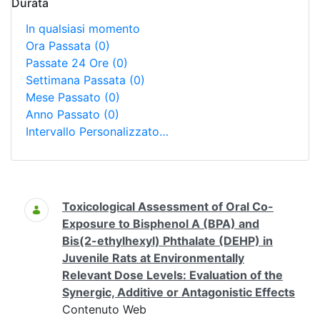
Durata
In qualsiasi momento
Ora Passata
(0)
Passate 24 Ore
(0)
Settimana Passata
(0)
Mese Passato
(0)
Anno Passato
(0)
Intervallo Personalizzato…
Ricerca
Toxicological Assessment of Oral Co-
Exposure to Bisphenol A (BPA) and
Bis(2-ethylhexyl) Phthalate (DEHP) in
Juvenile Rats at Environmentally
Relevant Dose Levels: Evaluation of the
Synergic, Additive or Antagonistic Effects
Contenuto Web