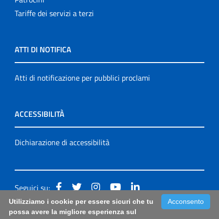
Tariffe dei servizi a terzi
ATTI DI NOTIFICA
Atti di notificazione per pubblici proclami
ACCESSIBILITÀ
Dichiarazione di accessibilità
Seguici su:
Utilizziamo i cookie per essere sicuri che tu
Acconsento
Accessibilità: form di segnalazione di prima istanza per
possa avere la migliore esperienza sul