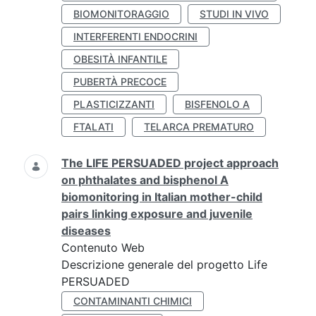
BIOMONITORAGGIO
STUDI IN VIVO
INTERFERENTI ENDOCRINI
OBESITÀ INFANTILE
PUBERTÀ PRECOCE
PLASTICIZZANTI
BISFENOLO A
FTALATI
TELARCA PREMATURO
The LIFE PERSUADED project approach
on phthalates and bisphenol A
biomonitoring in Italian mother-child
pairs linking exposure and juvenile
diseases
Contenuto Web
Descrizione generale del progetto Life
PERSUADED
CONTAMINANTI CHIMICI