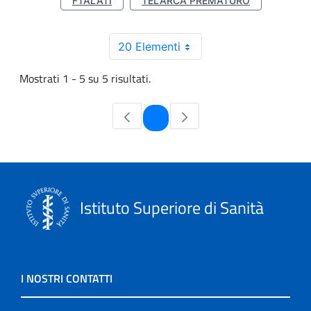
FTALATI
TELARCA PREMATURO
20 Elementi
Mostrati 1 - 5 su 5 risultati.
Pagina
1
Istituto Superiore di Sanità
I NOSTRI CONTATTI