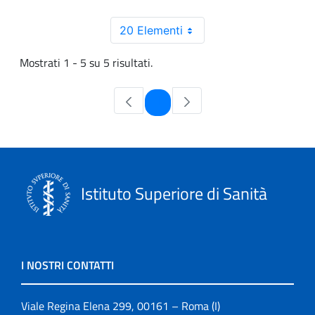
20 Elementi
Mostrati 1 - 5 su 5 risultati.
Pagina
1
Istituto Superiore di Sanità
I NOSTRI CONTATTI
Viale Regina Elena 299, 00161 – Roma (I)