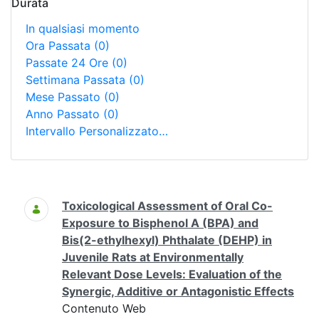
Durata
In qualsiasi momento
Ora Passata
(0)
Passate 24 Ore
(0)
Settimana Passata
(0)
Mese Passato
(0)
Anno Passato
(0)
Intervallo Personalizzato…
Ricerca
Toxicological Assessment of Oral Co-
Exposure to Bisphenol A (BPA) and
Bis(2-ethylhexyl) Phthalate (DEHP) in
Juvenile Rats at Environmentally
Relevant Dose Levels: Evaluation of the
Synergic, Additive or Antagonistic Effects
Contenuto Web