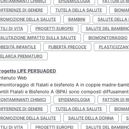
CONTAMINANTI CHIMICI
EPIDEMIOLOGIA
FATTORI DI R
IFFERENZE DI GENERE
TUTELA DELLA SALUTE
BIOMA
PROMOZIONE DELLA SALUTE
BAMBINI
SALUTE DELLA
TILI DI VITA
PROGETTI EUROPEI
SALUTE DEL BAMBIN
VALUTAZIONE IMPATTO SULLA SALUTE
BIOMONITORAGGIO
BESITÀ INFANTILE
PUBERTÀ PRECOCE
PLASTICIZZAN
TELARCA PREMATURO
 progetto LIFE PERSUADED
ntenuto Web
monitoraggio di ftalati e bisfenolo A in coppie madre-bamb
antili Ftalati e Bisfenolo A (BPA) sono composti diffusamente 
CONTAMINANTI CHIMICI
EPIDEMIOLOGIA
FATTORI DI R
IFFERENZE DI GENERE
TUTELA DELLA SALUTE
BIOMA
PROMOZIONE DELLA SALUTE
SALUTE DELLA DONNA
S
TILI DI VITA
PROGETTI EUROPEI
SALUTE DEL BAMBIN