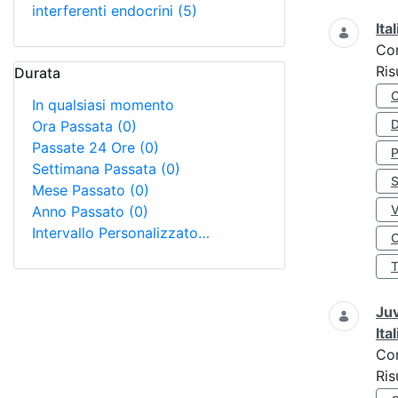
interferenti endocrini
(5)
Ita
Co
Ris
Durata
In qualsiasi momento
D
Ora Passata
(0)
Passate 24 Ore
(0)
Settimana Passata
(0)
S
Mese Passato
(0)
Anno Passato
(0)
Intervallo Personalizzato…
O
Juv
Ita
Co
Ris