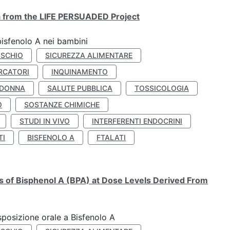
ta from the LIFE PERSUADED Project
bisfenolo A nei bambini
ISCHIO
SICUREZZA ALIMENTARE
RCATORI
INQUINAMENTO
 DONNA
SALUTE PUBBLICA
TOSSICOLOGIA
O
SOSTANZE CHIMICHE
STUDI IN VIVO
INTERFERENTI ENDOCRINI
TI
BISFENOLO A
FTALATI
ts of Bisphenol A (BPA) at Dose Levels Derived From
esposizione orale a Bisfenolo A