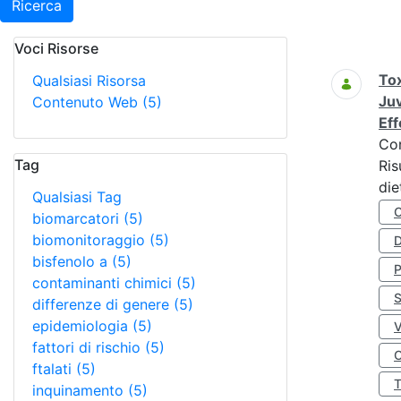
Ricerca
Voci Risorse
Ricerca
Tox
Qualsiasi Risorsa
Juv
Contenuto Web
(5)
Eff
Co
Tag
Ris
die
Qualsiasi Tag
biomarcatori
(5)
biomonitoraggio
(5)
D
bisfenolo a
(5)
contaminanti chimici
(5)
S
differenze di genere
(5)
epidemiologia
(5)
fattori di rischio
(5)
O
ftalati
(5)
inquinamento
(5)