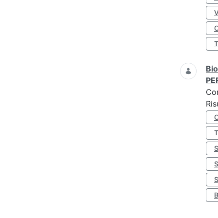
O
Bio
PE
Co
Ris
S