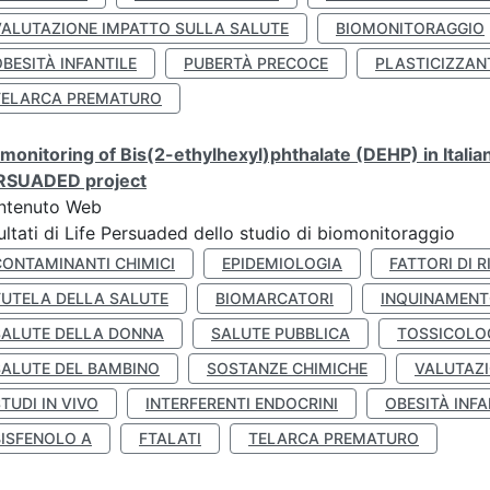
VALUTAZIONE IMPATTO SULLA SALUTE
BIOMONITORAGGIO
BESITÀ INFANTILE
PUBERTÀ PRECOCE
PLASTICIZZAN
TELARCA PREMATURO
monitoring of Bis(2-ethylhexyl)phthalate (DEHP) in Italia
RSUADED project
ntenuto Web
ultati di Life Persuaded dello studio di biomonitoraggio
CONTAMINANTI CHIMICI
EPIDEMIOLOGIA
FATTORI DI R
TUTELA DELLA SALUTE
BIOMARCATORI
INQUINAMEN
SALUTE DELLA DONNA
SALUTE PUBBLICA
TOSSICOLO
SALUTE DEL BAMBINO
SOSTANZE CHIMICHE
VALUTAZI
TUDI IN VIVO
INTERFERENTI ENDOCRINI
OBESITÀ INFA
BISFENOLO A
FTALATI
TELARCA PREMATURO