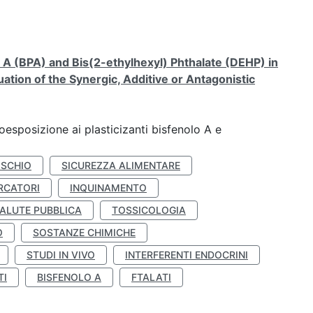
A (BPA) and Bis(2-ethylhexyl) Phthalate (DEHP) in
ation of the Synergic, Additive or Antagonistic
coesposizione ai plasticizanti bisfenolo A e
ISCHIO
SICUREZZA ALIMENTARE
RCATORI
INQUINAMENTO
ALUTE PUBBLICA
TOSSICOLOGIA
O
SOSTANZE CHIMICHE
STUDI IN VIVO
INTERFERENTI ENDOCRINI
TI
BISFENOLO A
FTALATI