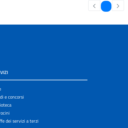
Pagina
1
VIZI
e
di e concorsi
ioteca
ocini
ffe dei servizi a terzi