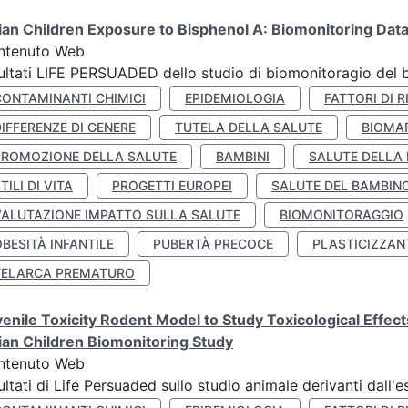
lian Children Exposure to Bisphenol A: Biomonitoring Da
ntenuto Web
ultati LIFE PERSUADED dello studio di biomonitoragio del 
CONTAMINANTI CHIMICI
EPIDEMIOLOGIA
FATTORI DI R
IFFERENZE DI GENERE
TUTELA DELLA SALUTE
BIOMA
PROMOZIONE DELLA SALUTE
BAMBINI
SALUTE DELLA
TILI DI VITA
PROGETTI EUROPEI
SALUTE DEL BAMBIN
VALUTAZIONE IMPATTO SULLA SALUTE
BIOMONITORAGGIO
BESITÀ INFANTILE
PUBERTÀ PRECOCE
PLASTICIZZAN
TELARCA PREMATURO
enile Toxicity Rodent Model to Study Toxicological Effec
lian Children Biomonitoring Study
ntenuto Web
ultati di Life Persuaded sullo studio animale derivanti dall'