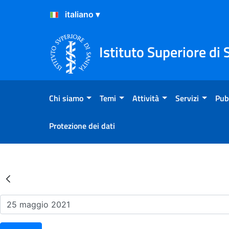
Salta al Contenuto
Salta al Footer
Istituto Superiore di 
Chi siamo
Temi
Attività
Servizi
Pub
Protezione dei dati
Risultati della Ricerca - Ev