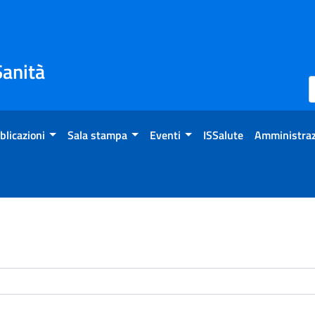
Sanità
blicazioni
Sala stampa
Eventi
ISSalute
Amministraz
enti