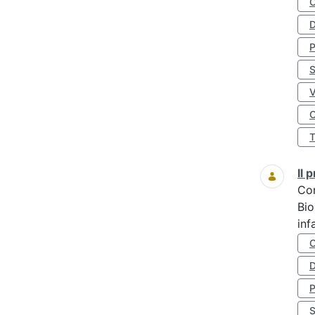
D
S
O
Il
Co
Bio
inf
D
S