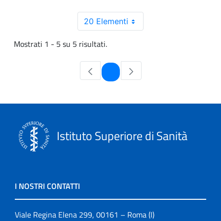
20 Elementi
Mostrati 1 - 5 su 5 risultati.
Pagina
1
Istituto Superiore di Sanità
I NOSTRI CONTATTI
Viale Regina Elena 299, 00161 – Roma (I)