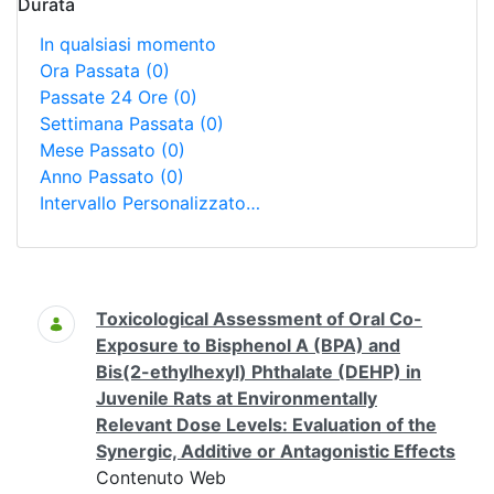
Durata
In qualsiasi momento
Ora Passata
(0)
Passate 24 Ore
(0)
Settimana Passata
(0)
Mese Passato
(0)
Anno Passato
(0)
Intervallo Personalizzato…
Ricerca
Toxicological Assessment of Oral Co-
Exposure to Bisphenol A (BPA) and
Bis(2-ethylhexyl) Phthalate (DEHP) in
Juvenile Rats at Environmentally
Relevant Dose Levels: Evaluation of the
Synergic, Additive or Antagonistic Effects
Contenuto Web