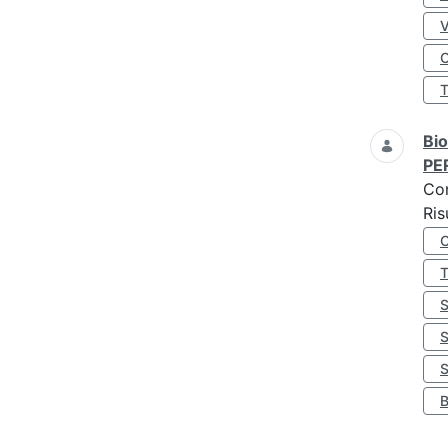
O
Bio
PE
Co
Ris
S