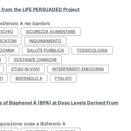
ta from the LIFE PERSUADED Project
bisfenolo A nei bambini
ISCHIO
SICUREZZA ALIMENTARE
RCATORI
INQUINAMENTO
 DONNA
SALUTE PUBBLICA
TOSSICOLOGIA
O
SOSTANZE CHIMICHE
STUDI IN VIVO
INTERFERENTI ENDOCRINI
TI
BISFENOLO A
FTALATI
ts of Bisphenol A (BPA) at Dose Levels Derived From
esposizione orale a Bisfenolo A