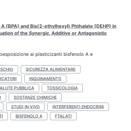
A (BPA) and Bis(2-ethylhexyl) Phthalate (DEHP) in
ation of the Synergic, Additive or Antagonistic
coesposizione ai plasticizanti bisfenolo A e
ISCHIO
SICUREZZA ALIMENTARE
RCATORI
INQUINAMENTO
ALUTE PUBBLICA
TOSSICOLOGIA
O
SOSTANZE CHIMICHE
STUDI IN VIVO
INTERFERENTI ENDOCRINI
TI
BISFENOLO A
FTALATI