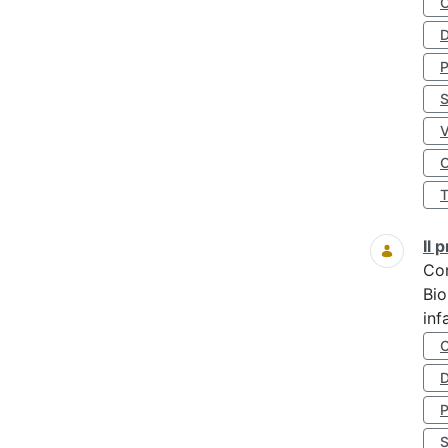
D
S
O
Il
Co
Bio
inf
D
S