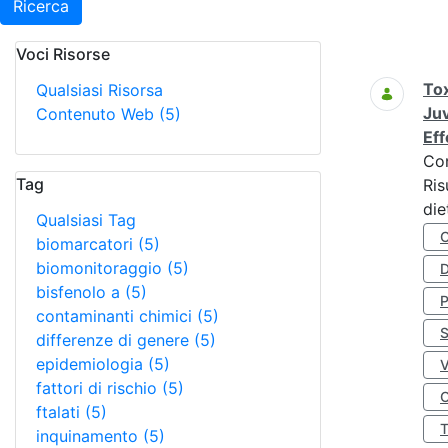
Ricerca
Voci Risorse
Ricerca
Tox
Qualsiasi Risorsa
Juv
Contenuto Web
(5)
Eff
Co
Tag
Ris
die
Qualsiasi Tag
biomarcatori
(5)
biomonitoraggio
(5)
D
bisfenolo a
(5)
contaminanti chimici
(5)
S
differenze di genere
(5)
epidemiologia
(5)
fattori di rischio
(5)
O
ftalati
(5)
inquinamento
(5)