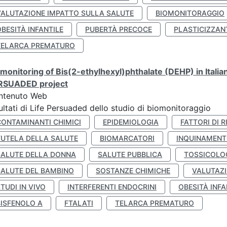
VALUTAZIONE IMPATTO SULLA SALUTE
BIOMONITORAGGIO
BESITÀ INFANTILE
PUBERTÀ PRECOCE
PLASTICIZZAN
TELARCA PREMATURO
monitoring of Bis(2-ethylhexyl)phthalate (DEHP) in Italia
RSUADED project
ntenuto Web
ultati di Life Persuaded dello studio di biomonitoraggio
CONTAMINANTI CHIMICI
EPIDEMIOLOGIA
FATTORI DI R
TUTELA DELLA SALUTE
BIOMARCATORI
INQUINAMEN
SALUTE DELLA DONNA
SALUTE PUBBLICA
TOSSICOLO
SALUTE DEL BAMBINO
SOSTANZE CHIMICHE
VALUTAZI
TUDI IN VIVO
INTERFERENTI ENDOCRINI
OBESITÀ INFA
BISFENOLO A
FTALATI
TELARCA PREMATURO