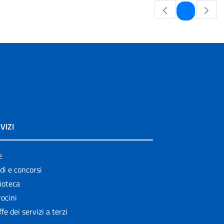
Pagina
1
VIZI
e
di e concorsi
ioteca
ocini
ffe dei servizi a terzi