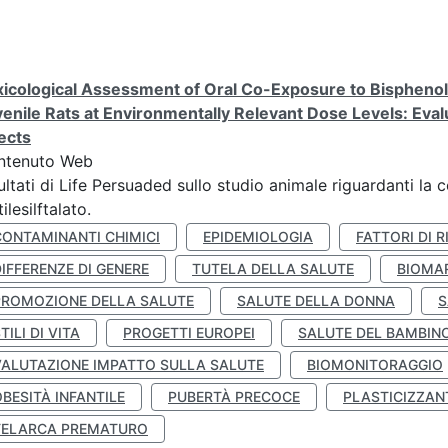
icological Assessment of Oral Co-Exposure to Bisphenol 
enile Rats at Environmentally Relevant Dose Levels: Evalu
ects
ntenuto Web
ultati di Life Persuaded sullo studio animale riguardanti la 
tilesilftalato.
CONTAMINANTI CHIMICI
EPIDEMIOLOGIA
FATTORI DI R
IFFERENZE DI GENERE
TUTELA DELLA SALUTE
BIOMA
PROMOZIONE DELLA SALUTE
SALUTE DELLA DONNA
S
TILI DI VITA
PROGETTI EUROPEI
SALUTE DEL BAMBIN
VALUTAZIONE IMPATTO SULLA SALUTE
BIOMONITORAGGIO
BESITÀ INFANTILE
PUBERTÀ PRECOCE
PLASTICIZZAN
TELARCA PREMATURO