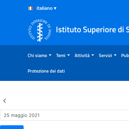
Salta al Contenuto
Salta al Footer
Istituto Superiore di 
Chi siamo
Temi
Attività
Servizi
Pub
Protezione dei dati
Risultati della Ricerca - Ev