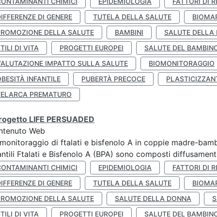
CONTAMINANTI CHIMICI
EPIDEMIOLOGIA
FATTORI DI R
IFFERENZE DI GENERE
TUTELA DELLA SALUTE
BIOMA
PROMOZIONE DELLA SALUTE
BAMBINI
SALUTE DELLA
TILI DI VITA
PROGETTI EUROPEI
SALUTE DEL BAMBIN
VALUTAZIONE IMPATTO SULLA SALUTE
BIOMONITORAGGIO
BESITÀ INFANTILE
PUBERTÀ PRECOCE
PLASTICIZZAN
TELARCA PREMATURO
 progetto LIFE PERSUADED
ntenuto Web
monitoraggio di ftalati e bisfenolo A in coppie madre-bamb
antili Ftalati e Bisfenolo A (BPA) sono composti diffusamente 
CONTAMINANTI CHIMICI
EPIDEMIOLOGIA
FATTORI DI R
IFFERENZE DI GENERE
TUTELA DELLA SALUTE
BIOMA
PROMOZIONE DELLA SALUTE
SALUTE DELLA DONNA
S
TILI DI VITA
PROGETTI EUROPEI
SALUTE DEL BAMBIN