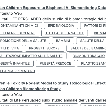
lian Children Exposure to Bisphenol A: Biomonitoring Da
ntenuto Web
ultati LIFE PERSUADED dello studio di biomonitoragio del 
CONTAMINANTI CHIMICI
EPIDEMIOLOGIA
FATTORI DI R
IFFERENZE DI GENERE
TUTELA DELLA SALUTE
BIOMA
PROMOZIONE DELLA SALUTE
BAMBINI
SALUTE DELLA
TILI DI VITA
PROGETTI EUROPEI
SALUTE DEL BAMBIN
VALUTAZIONE IMPATTO SULLA SALUTE
BIOMONITORAGGIO
BESITÀ INFANTILE
PUBERTÀ PRECOCE
PLASTICIZZAN
TELARCA PREMATURO
enile Toxicity Rodent Model to Study Toxicological Effec
lian Children Biomonitoring Study
ntenuto Web
ultati di Life Persuaded sullo studio animale derivanti dall'