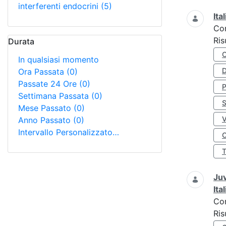
interferenti endocrini
(5)
Ita
Co
Ris
Durata
In qualsiasi momento
D
Ora Passata
(0)
Passate 24 Ore
(0)
Settimana Passata
(0)
S
Mese Passato
(0)
Anno Passato
(0)
Intervallo Personalizzato…
O
Juv
Ita
Co
Ris