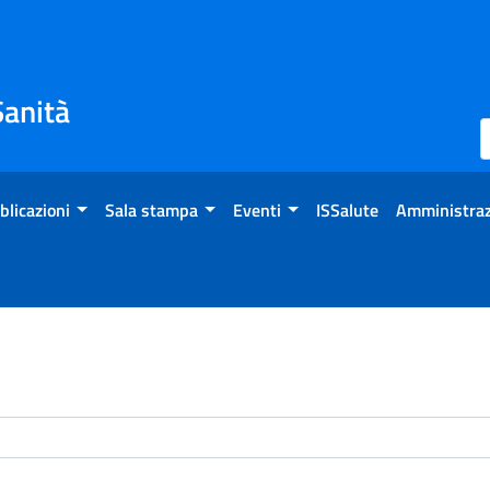
Sanità
blicazioni
Sala stampa
Eventi
ISSalute
Amministraz
enti