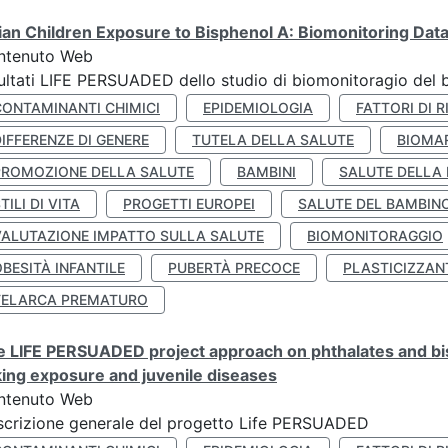
lian Children Exposure to Bisphenol A: Biomonitoring Da
ntenuto Web
ultati LIFE PERSUADED dello studio di biomonitoragio del 
CONTAMINANTI CHIMICI
EPIDEMIOLOGIA
FATTORI DI R
IFFERENZE DI GENERE
TUTELA DELLA SALUTE
BIOMA
PROMOZIONE DELLA SALUTE
BAMBINI
SALUTE DELLA
TILI DI VITA
PROGETTI EUROPEI
SALUTE DEL BAMBIN
VALUTAZIONE IMPATTO SULLA SALUTE
BIOMONITORAGGIO
BESITÀ INFANTILE
PUBERTÀ PRECOCE
PLASTICIZZAN
TELARCA PREMATURO
 LIFE PERSUADED project approach on phthalates and bisp
king exposure and juvenile diseases
ntenuto Web
crizione generale del progetto Life PERSUADED