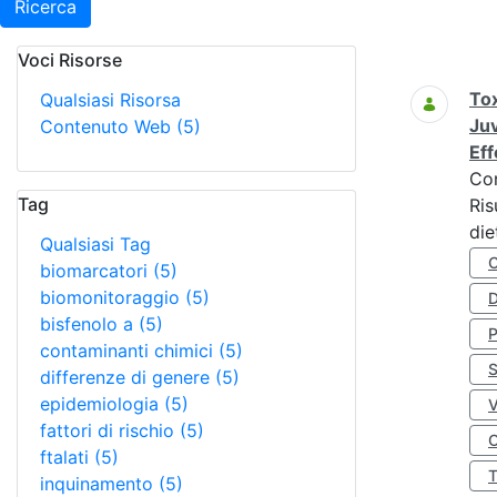
Ricerca
Voci Risorse
Ricerca
Tox
Qualsiasi Risorsa
Juv
Contenuto Web
(5)
Eff
Co
Tag
Ris
die
Qualsiasi Tag
biomarcatori
(5)
biomonitoraggio
(5)
D
bisfenolo a
(5)
contaminanti chimici
(5)
S
differenze di genere
(5)
epidemiologia
(5)
fattori di rischio
(5)
O
ftalati
(5)
inquinamento
(5)