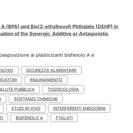
A (BPA) and Bis(2-ethylhexyl) Phthalate (DEHP) in
ation of the Synergic, Additive or Antagonistic
coesposizione ai plasticizanti bisfenolo A e
ISCHIO
SICUREZZA ALIMENTARE
RCATORI
INQUINAMENTO
ALUTE PUBBLICA
TOSSICOLOGIA
O
SOSTANZE CHIMICHE
STUDI IN VIVO
INTERFERENTI ENDOCRINI
TI
BISFENOLO A
FTALATI