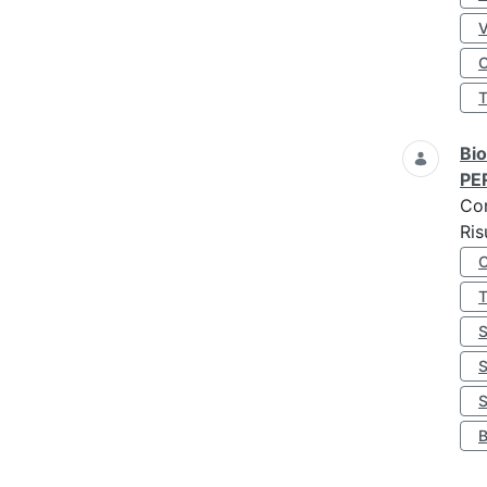
O
Bio
PE
Co
Ris
S