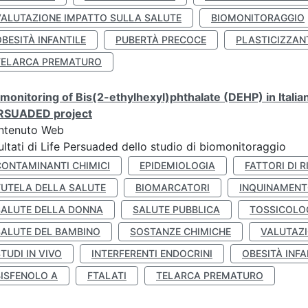
VALUTAZIONE IMPATTO SULLA SALUTE
BIOMONITORAGGIO
BESITÀ INFANTILE
PUBERTÀ PRECOCE
PLASTICIZZAN
TELARCA PREMATURO
monitoring of Bis(2-ethylhexyl)phthalate (DEHP) in Italia
RSUADED project
ntenuto Web
ultati di Life Persuaded dello studio di biomonitoraggio
CONTAMINANTI CHIMICI
EPIDEMIOLOGIA
FATTORI DI R
TUTELA DELLA SALUTE
BIOMARCATORI
INQUINAMEN
SALUTE DELLA DONNA
SALUTE PUBBLICA
TOSSICOLO
SALUTE DEL BAMBINO
SOSTANZE CHIMICHE
VALUTAZI
TUDI IN VIVO
INTERFERENTI ENDOCRINI
OBESITÀ INFA
BISFENOLO A
FTALATI
TELARCA PREMATURO