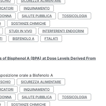
ISCHIO
SICUREZZA ALIMENTARE
RCATORI
INQUINAMENTO
 DONNA
SALUTE PUBBLICA
TOSSICOLOGIA
O
SOSTANZE CHIMICHE
STUDI IN VIVO
INTERFERENTI ENDOCRINI
TI
BISFENOLO A
FTALATI
ts of Bisphenol A (BPA) at Dose Levels Derived From
esposizione orale a Bisfenolo A
ISCHIO
SICUREZZA ALIMENTARE
RCATORI
INQUINAMENTO
 DONNA
SALUTE PUBBLICA
TOSSICOLOGIA
O
SOSTANZE CHIMICHE