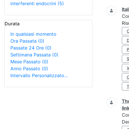
interferenti endocrini
(5)
Ita
Co
Ris
Durata
In qualsiasi momento
D
Ora Passata
(0)
Passate 24 Ore
(0)
Settimana Passata
(0)
S
Mese Passato
(0)
Anno Passato
(0)
Intervallo Personalizzato…
O
The
lin
Co
Des