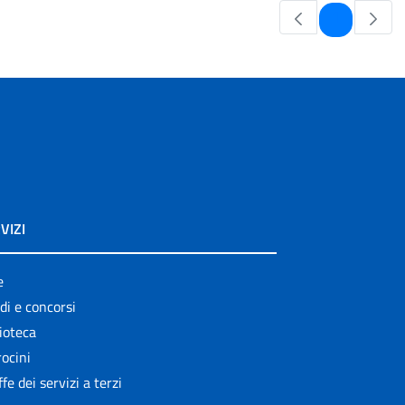
Pagina
1
VIZI
e
di e concorsi
ioteca
ocini
ffe dei servizi a terzi