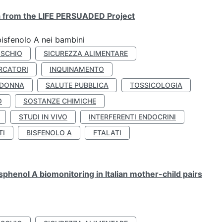
ta from the LIFE PERSUADED Project
bisfenolo A nei bambini
ISCHIO
SICUREZZA ALIMENTARE
RCATORI
INQUINAMENTO
 DONNA
SALUTE PUBBLICA
TOSSICOLOGIA
O
SOSTANZE CHIMICHE
STUDI IN VIVO
INTERFERENTI ENDOCRINI
TI
BISFENOLO A
FTALATI
henol A biomonitoring in Italian mother-child pairs