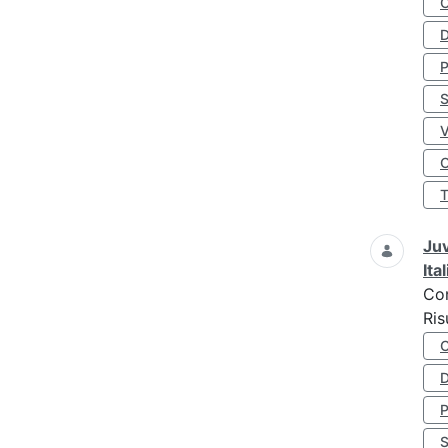
D
S
O
Juv
Ita
Co
Ris
D
S