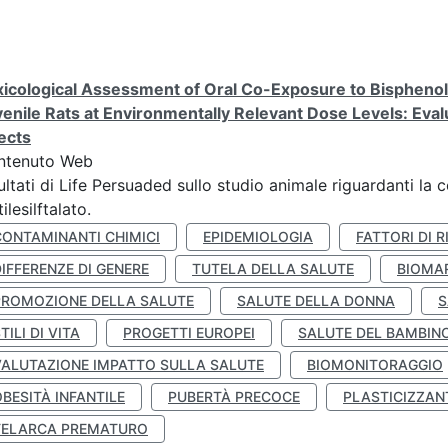
icological Assessment of Oral Co-Exposure to Bisphenol 
enile Rats at Environmentally Relevant Dose Levels: Evalu
ects
ntenuto Web
ultati di Life Persuaded sullo studio animale riguardanti la 
tilesilftalato.
CONTAMINANTI CHIMICI
EPIDEMIOLOGIA
FATTORI DI R
IFFERENZE DI GENERE
TUTELA DELLA SALUTE
BIOMA
PROMOZIONE DELLA SALUTE
SALUTE DELLA DONNA
S
TILI DI VITA
PROGETTI EUROPEI
SALUTE DEL BAMBIN
VALUTAZIONE IMPATTO SULLA SALUTE
BIOMONITORAGGIO
BESITÀ INFANTILE
PUBERTÀ PRECOCE
PLASTICIZZAN
TELARCA PREMATURO