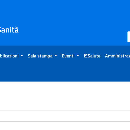
Sanità
blicazioni
Sala stampa
Eventi
ISSalute
Amministraz
enti