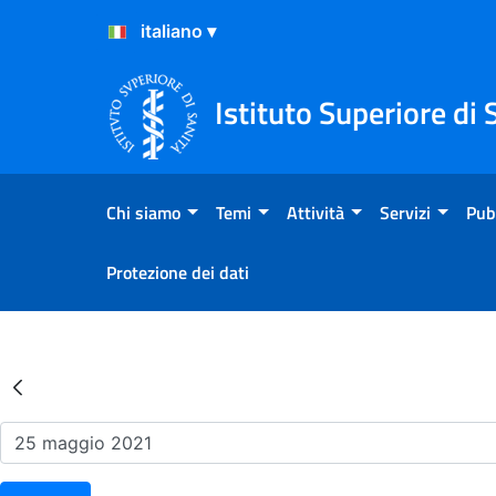
Salta al Contenuto
Salta al Footer
Istituto Superiore di 
Chi siamo
Temi
Attività
Servizi
Pub
Protezione dei dati
Risultati della Ricerca - Ev