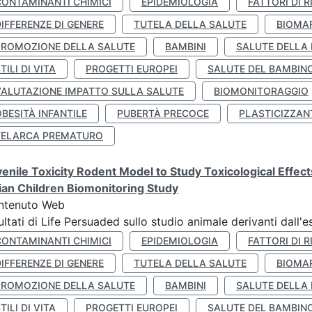
CONTAMINANTI CHIMICI
EPIDEMIOLOGIA
FATTORI DI R
IFFERENZE DI GENERE
TUTELA DELLA SALUTE
BIOMA
PROMOZIONE DELLA SALUTE
BAMBINI
SALUTE DELLA
TILI DI VITA
PROGETTI EUROPEI
SALUTE DEL BAMBIN
VALUTAZIONE IMPATTO SULLA SALUTE
BIOMONITORAGGIO
BESITÀ INFANTILE
PUBERTÀ PRECOCE
PLASTICIZZAN
TELARCA PREMATURO
enile Toxicity Rodent Model to Study Toxicological Effec
lian Children Biomonitoring Study
ntenuto Web
ultati di Life Persuaded sullo studio animale derivanti dall'
CONTAMINANTI CHIMICI
EPIDEMIOLOGIA
FATTORI DI R
IFFERENZE DI GENERE
TUTELA DELLA SALUTE
BIOMA
PROMOZIONE DELLA SALUTE
BAMBINI
SALUTE DELLA
TILI DI VITA
PROGETTI EUROPEI
SALUTE DEL BAMBIN