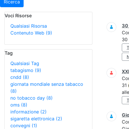
Ricerca
Voci Risorse
Ricerca
3
Qualsiasi Risorsa
Co
Contenuto Web
(9)
30
Tag
Qualsiasi Tag
tabagismo
(9)
XXI
cndd
(8)
Co
giornata mondiale senza tabacco
31
(8)
all
no tobacco day
(8)
oms
(8)
informazione
(2)
Gi
sigaretta elettronica
(2)
Co
convegni
(1)
Gi