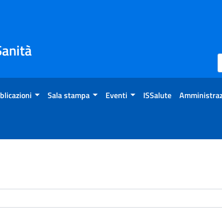
Sanità
blicazioni
Sala stampa
Eventi
ISSalute
Amministraz
enti