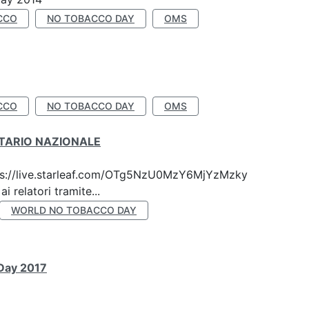
CCO
NO TOBACCO DAY
OMS
CCO
NO TOBACCO DAY
OMS
ITARIO NAZIONALE
 https://live.starleaf.com/OTg5NzU0MzY6MjYzMzky
 relatori tramite...
WORLD NO TOBACCO DAY
 Day 2017