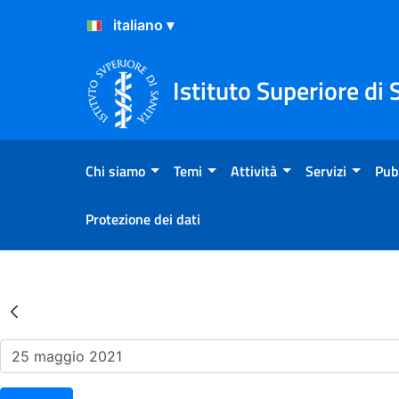
Salta al Contenuto
Salta al Footer
Istituto Superiore di 
Chi siamo
Temi
Attività
Servizi
Pub
Protezione dei dati
Risultati della Ricerca - Ev