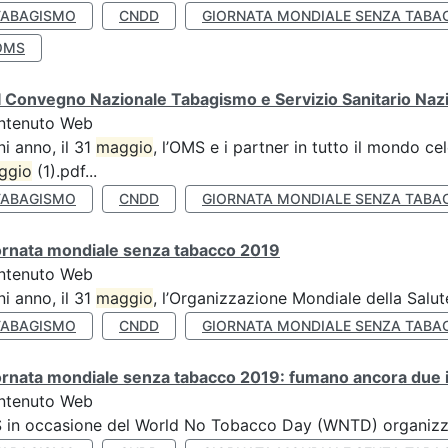
TABAGISMO
CNDD
GIORNATA MONDIALE SENZA TABA
OMS
 Convegno Nazionale Tabagismo e Servizio Sanitario Naz
ntenuto Web
i anno, il 31
maggio
, l’OMS e i partner in tutto il mondo 
ggio
(1).pdf...
TABAGISMO
CNDD
GIORNATA MONDIALE SENZA TABA
ornata mondiale senza tabacco 2019
ntenuto Web
i anno, il 31
maggio
, l’Organizzazione Mondiale della Salut
TABAGISMO
CNDD
GIORNATA MONDIALE SENZA TABA
rnata mondiale senza tabacco 2019: fumano ancora due ita
ntenuto Web
S in occasione del World No Tobacco Day (WNTD) organizz