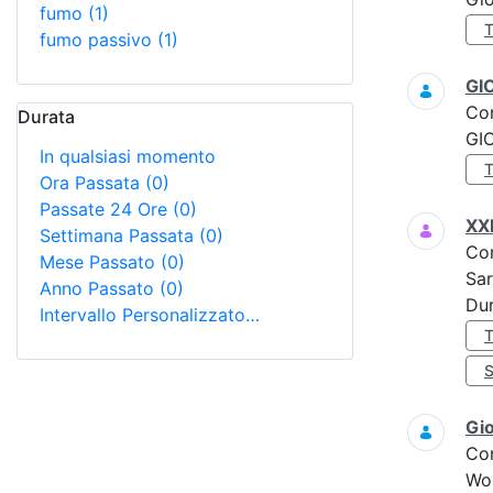
fumo
(1)
fumo passivo
(1)
GI
Co
Durata
GI
In qualsiasi momento
Ora Passata
(0)
Passate 24 Ore
(0)
XX
Settimana Passata
(0)
Co
Mese Passato
(0)
Sar
Anno Passato
(0)
Dur
Intervallo Personalizzato…
Gi
Co
Wo