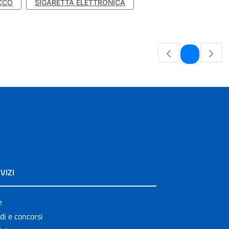
CCO
SIGARETTA ELETTRONICA
Pagina
1
VIZI
e
di e concorsi