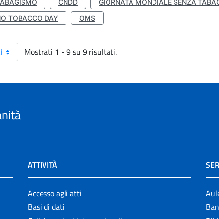
TABAGISMO
CNDD
GIORNATA MONDIALE SENZA TABA
NO TOBACCO DAY
OMS
Mostrati 1 - 9 su 9 risultati.
i
anità
ATTIVITÀ
SER
Accesso agli atti
Aul
Basi di dati
Ban