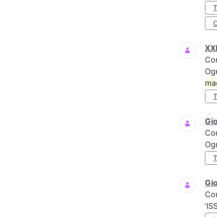
XXI
Co
Ogn
ma
Gi
Co
Ogn
Gio
Co
’IS