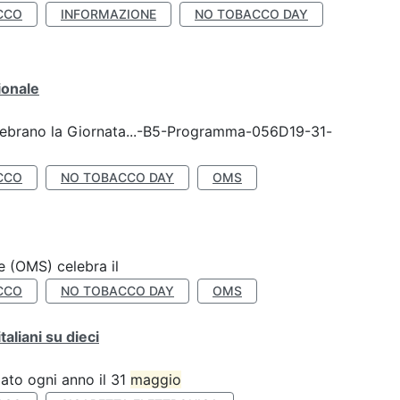
CCO
INFORMAZIONE
NO TOBACCO DAY
ionale
celebrano la Giornata...-B5-Programma-056D19-31-
CCO
NO TOBACCO DAY
OMS
e (OMS) celebra il
CCO
NO TOBACCO DAY
OMS
liani su dieci
ato ogni anno il 31
maggio