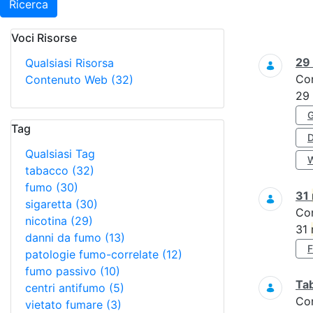
Ricerca
Voci Risorse
Ricerca
29
Qualsiasi Risorsa
Co
Contenuto Web
(32)
29
Tag
Qualsiasi Tag
tabacco
(32)
fumo
(30)
31
sigaretta
(30)
Co
nicotina
(29)
31
danni da fumo
(13)
patologie fumo-correlate
(12)
fumo passivo
(10)
Tab
centri antifumo
(5)
Co
vietato fumare
(3)