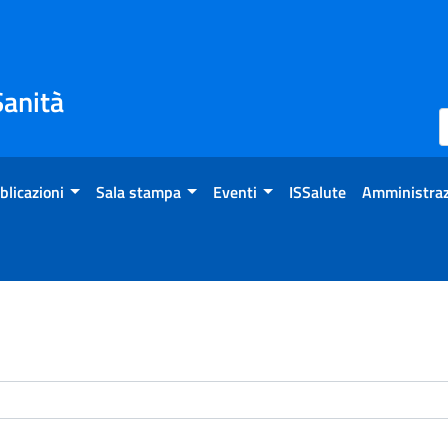
Sanità
blicazioni
Sala stampa
Eventi
ISSalute
Amministraz
enti