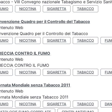
acco - VIII Convegno nazionale Tabagismo e Servizio Sani
FUMO
NICOTINA
SIGARETTA
TABACCO
venzione Quadro per il Controllo del Tabacco
ntenuto Web
venzione Quadro per il Controllo del Tabacco
FUMO
NICOTINA
SIGARETTA
TABACCO
FUM
RECCIA CONTRO IL FUMO
ntenuto Web
RECCIA CONTRO IL FUMO
FUMO
NICOTINA
SIGARETTA
TABACCO
FUM
ornata Mondiale senza Tabacco 2011
ntenuto Web
rnata Mondiale senza Tabacco 2011
FUMO
NICOTINA
SIGARETTA
TABACCO
DAN
PATOLOGIE FUMO-CORRELATE
CENTRI ANTIFUMO