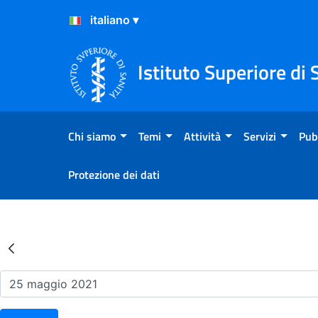
Salta al Contenuto
Salta al Footer
Istituto Superiore di 
Chi siamo
Temi
Attività
Servizi
Pub
Protezione dei dati
Risultati della Ricerca - Ev