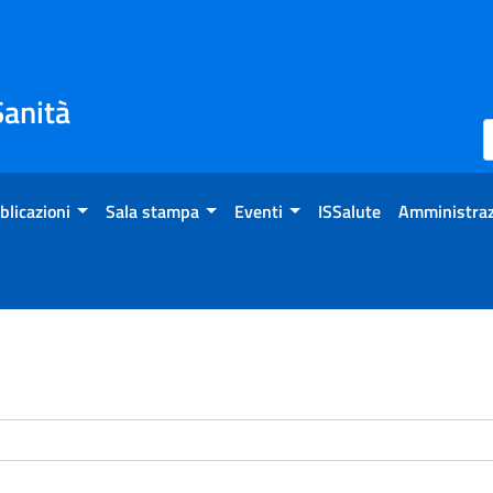
Sanità
blicazioni
Sala stampa
Eventi
ISSalute
Amministraz
enti