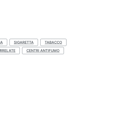
NA
SIGARETTA
TABACCO
RRELATE
CENTRI ANTIFUMO