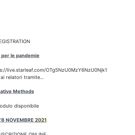
: REGISTRATION
ca per le pandemie
 https://live.starleaf.com/OTg5NzU0MzY6NzU0Njk1
 relatori tramite...
ative Methods
odulo disponibile
ALL'8 NOVEMBRE
2021
nk: ISCRIZIONE ONLINE