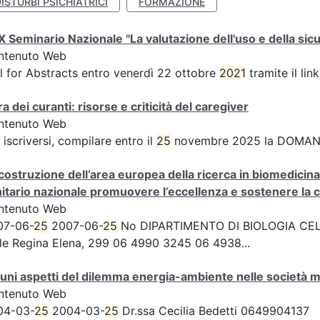
ISTURBI PSICHIATRICI
FORMAZIONE
 Seminario Nazionale "La valutazione dell'uso e della sicu
ntenuto Web
l for Abstracts entro venerdì 22 ottobre
2021
tramite il lin
a dei curanti: risorse e criticità del caregiver
ntenuto Web
 iscriversi, compilare entro il
25
novembre 2025 la DOMAN
costruzione dell’area europea della ricerca in biomedicina e
itario nazionale promuovere l’eccellenza e sostenere la co
ntenuto Web
07-06-
25
2007-06-
25
No DIPARTIMENTO DI BIOLOGIA CELL
le Regina Elena, 299 06 4990 3245 06 4938...
uni aspetti del dilemma energia-ambiente nelle società
ntenuto Web
04-03-
25
2004-03-
25
Dr.ssa Cecilia Bedetti 0649904137