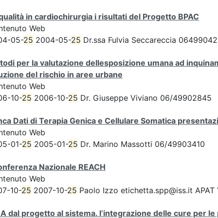
qualità in cardiochirurgia i risultati del Progetto BPAC
ntenuto Web
04-05-
25
2004-05-
25
Dr.ssa Fulvia Seccareccia 0649904
odi per la valutazione dellesposizione umana ad inquinam
uzione del rischio in aree urbane
ntenuto Web
06-10-
25
2006-10-
25
Dr. Giuseppe Viviano 06/49902845
ca Dati di Terapia Genica e Cellulare Somatica presentazi
ntenuto Web
05-01-
25
2005-01-
25
Dr. Marino Massotti 06/49903410
Conferenza Nazionale REACH
ntenuto Web
07-10-
25
2007-10-
25
Paolo Izzo etichetta.spp@iss.it APAT
A dal progetto al sistema. l’integrazione delle cure per l