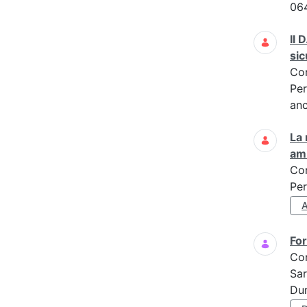
06
Il 
sic
Co
Per
anc
La 
am
Co
Per
For
Co
Sar
Dur