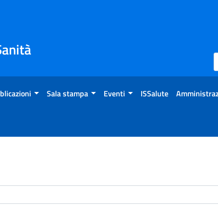
Sanità
blicazioni
Sala stampa
Eventi
ISSalute
Amministraz
enti