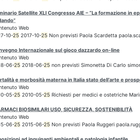
inario Satellite XLI Congresso AIE – “La formazione in e
dando”
ntenuto Web
7-10-
25
2017-10-
25
Non previsti Paola Scardetta paola.sc
vegno Internazionale sul gioco dazzardo on-line
ntenuto Web
18-06-
25
2018-06-
25
non previsti Simonetta Di Carlo simone
talità e morbosità materna in Italia stato dell’arte e pros
ntenuto Web
10-05-
25
2010-05-
25
Richiesti per medici e ostetriche Mar
FARMACI BIOSIMILARI USO, SICUREZZA, SOSTENIBILITÀ
ntenuto Web
15-06-
25
2015-06-
25
Non previsti Paola Ruggeri paola.rugg
osizioni ad inquinanti ambientali e patologia infantile