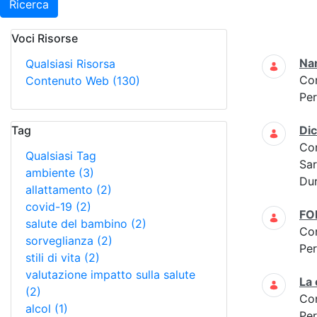
Ricerca
Voci Risorse
Ricerca
Na
Qualsiasi Risorsa
Co
Contenuto Web
(130)
Per
Tag
Di
Co
Qualsiasi Tag
Sar
ambiente
(3)
Dur
allattamento
(2)
covid-19
(2)
FO
salute del bambino
(2)
Co
sorveglianza
(2)
Per
stili di vita
(2)
valutazione impatto sulla salute
La
(2)
Co
alcol
(1)
Per