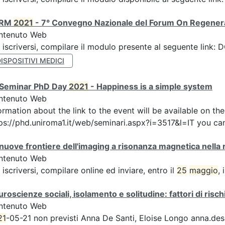
ORM
2021
- 7° Convegno Nazionale del Forum On Regener
ntenuto Web
 iscriversi, compilare il modulo presente al seguente lin
ISPOSITIVI MEDICI
I Seminar PhD Day
2021
- Happiness is a simple system
ntenuto Web
ormation about the link to the event will be available on t
ps://phd.uniroma1.it/web/seminari.aspx?i=3517&l=IT you can
nuove frontiere dell'imaging a risonanza magnetica nella r
ntenuto Web
 iscriversi, compilare online ed inviare, entro il
25
maggio
,
roscienze sociali, isolamento e solitudine: fattori di risch
ntenuto Web
21
-05-21 non previsti Anna De Santi, Eloise Longo anna.desant