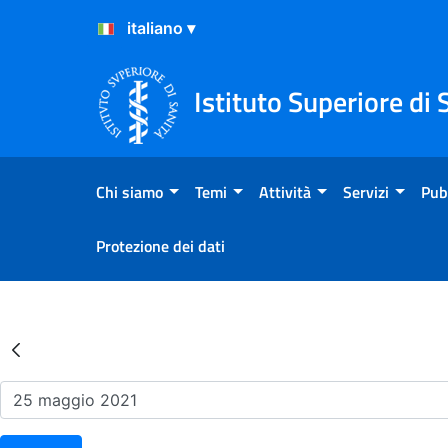
Salta al Contenuto
Salta al Footer
Istituto Superiore di 
Chi siamo
Temi
Attività
Servizi
Pub
Protezione dei dati
Risultati della Ricerca - Ev