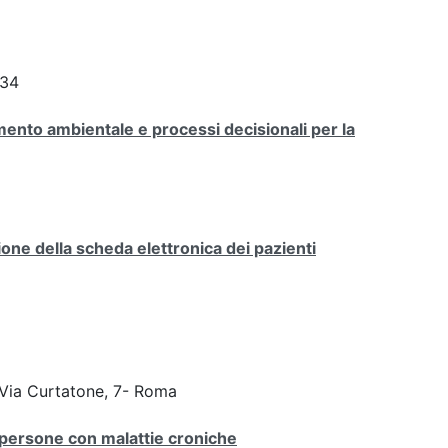
234
ento ambientale e processi decisionali per la
one della scheda elettronica dei pazienti
 Via Curtatone, 7- Roma
e persone con malattie croniche