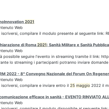
noInnovation
2021
ntenuto Web
 iscriversi, compilare il modulo presente al seguente link
chiarazione di Roma
2021
: Sanità Militare e Sanità Pubbli
ntenuto Web
à possibile seguire l'evento in streaming tramite il link:
ante lo streaming i partecipanti potranno inviare domande ai
RM 2022 - 8° Convegno Nazionale del Forum On Regener
ntenuto Web
 iscriversi, compilare e inviare entro il
25
maggio
2022 il m
 comunicazione efficace in sanità - EVENTO RINVIATO 
ntenuto Web
 iscriversi, compilare il modulo disponibile al seguente li