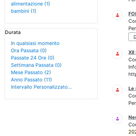
alimentazione
(1)
bambini
(1)
F
Co
Per
Durata
D
In qualsiasi momento
Ora Passata
(0)
XI
Passate 24 Ore
(0)
Co
Settimana Passata
(0)
Inf
Mese Passato
(2)
htt
Anno Passato
(11)
Intervallo Personalizzato…
Le 
Co
Per
Neu
Co
20