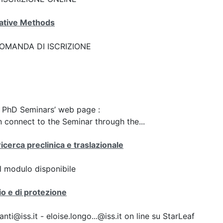
ative Methods
k: DOMANDA DI ISCRIZIONE
he PhD Seminars’ web page :
 connect to the Seminar through the...
icerca preclinica e traslazionale
 il modulo disponibile
io e di protezione
i@iss.it - eloise.longo...@iss.it on line su StarLeaf