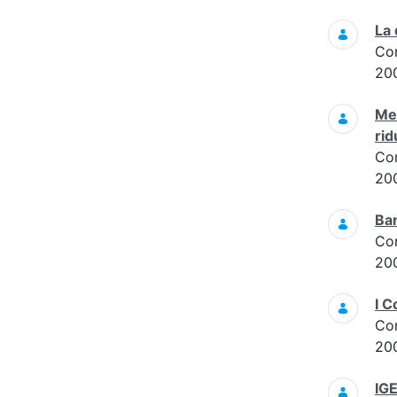
La 
Co
20
Met
rid
Co
20
Ban
Co
20
I 
Co
20
IGE