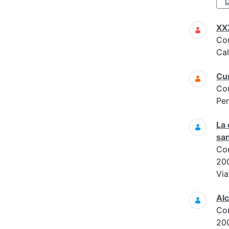
D
XXX
Co
Cal
Cur
Co
Per
La 
san
Co
20
Via
Alc
Co
20