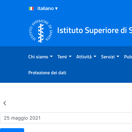
Salta al Contenuto
Salta al Footer
Istituto Superiore di 
Chi siamo
Temi
Attività
Servizi
Pub
Protezione dei dati
Risultati della Ricerca - Ev