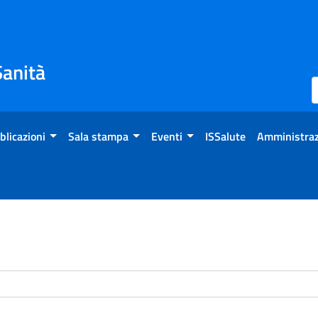
Sanità
blicazioni
Sala stampa
Eventi
ISSalute
Amministraz
enti