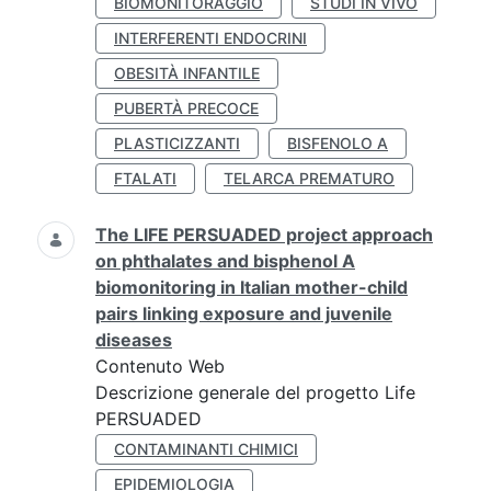
BIOMONITORAGGIO
STUDI IN VIVO
INTERFERENTI ENDOCRINI
OBESITÀ INFANTILE
PUBERTÀ PRECOCE
PLASTICIZZANTI
BISFENOLO A
FTALATI
TELARCA PREMATURO
The LIFE PERSUADED project approach
on phthalates and bisphenol A
biomonitoring in Italian mother-child
pairs linking exposure and juvenile
diseases
Contenuto Web
Descrizione generale del progetto Life
PERSUADED
CONTAMINANTI CHIMICI
EPIDEMIOLOGIA