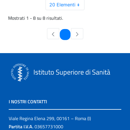
20 Elementi
Mostrati 1 - 8 su 8 risultati.
Pagina
1
Istituto Superiore di Sanità
I NOSTRI CONTATTI
Viale Regina Elena 299, 00161 – Roma (I)
Partita I.V.A.
03657731000