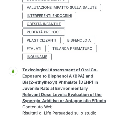
VALUTAZIONE IMPATTO SULLA SALUTE
INTERFERENTI ENDOCRINI
OBESITÀ INFANTILE
PUBERTÀ PRECOCE
PLASTICIZZANTI
BISFENOLO A
FTALATI
TELARCA PREMATURO
INQUINAME
Toxicological Assessment of Oral Co-
Exposure to Bisphenol A (BPA) and
Bis(2-ethylhexyl) Phthalate (DEHP) in
Juvenile Rats at Environmentally
Relevant Dose Levels: Evaluation of the
Synergic, Additive or Antagonistic Effects
Contenuto Web
Risultati di Life Persuaded sullo studio