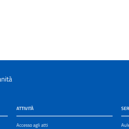
anità
ATTIVITÀ
SER
Accesso agli atti
Aul