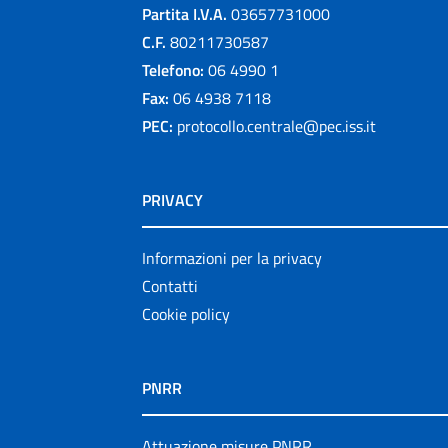
Partita I.V.A.
03657731000
C.F.
80211730587
Telefono:
06 4990 1
Fax:
06 4938 7118
PEC:
protocollo.centrale@pec.iss.it
PRIVACY
Informazioni per la privacy
Contatti
Cookie policy
PNRR
Attuazione misure PNRR