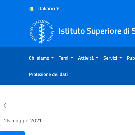
Salta al Contenuto
Salta al Footer
Istituto Superiore di 
Chi siamo
Temi
Attività
Servizi
Pub
Protezione dei dati
Risultati della Ricerca - Ev