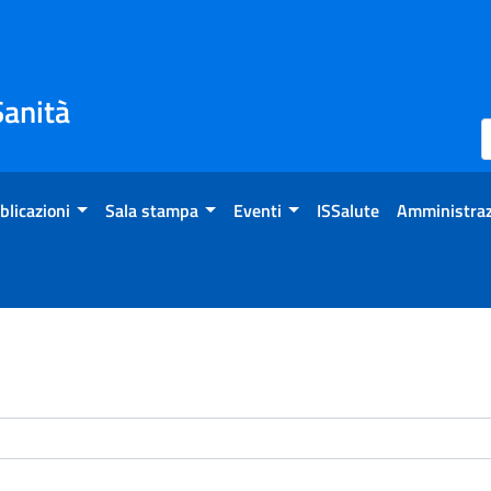
Sanità
blicazioni
Sala stampa
Eventi
ISSalute
Amministraz
enti