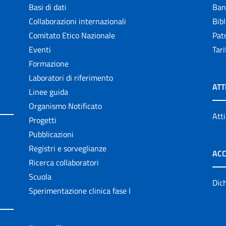
Basi di dati
Ban
Collaborazioni internazionali
Bibl
Comitato Etico Nazionale
Patr
Eventi
Tari
Formazione
Laboratori di riferimento
ATT
Linee guida
Organismo Notificato
Atti
Progetti
Pubblicazioni
Registri e sorveglianze
ACC
Ricerca collaboratori
Scuola
Dich
Sperimentazione clinica fase I