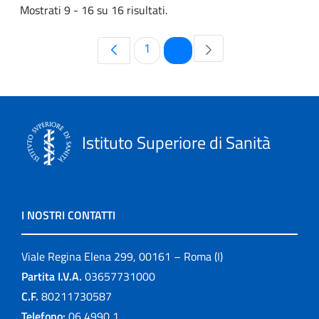
Mostrati 9 - 16 su 16 risultati.
Pagina
Pagina
1
2
Istituto Superiore di Sanità
I NOSTRI CONTATTI
Viale Regina Elena 299, 00161 – Roma (I)
Partita I.V.A.
03657731000
C.F.
80211730587
Telefono:
06 4990 1