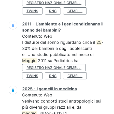
REGISTRO NAZIONALE GEMELLI
TWINS
RNG
GEMELLI
2011 - L’ambiente e i geni condizionano il
sonno dei bambini?
Contenuto Web
I disturbi del sonno riguardano circa il
25
-
30% dei bambini e degli adolescenti
e...Uno studio pubblicato nel mese di
Maggio
2011 su Pediatrics ha...
REGISTRO NAZIONALE GEMELLI
TWINS
RNG
GEMELLI
2025 - I gemelli in medicina
Contenuto Web
venivano condotti studi antropologici sui
più diversi gruppi razziali e, dal
maggio
...idDoc=611314