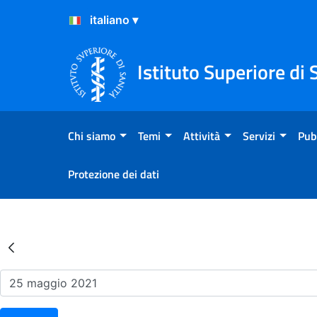
Salta al Contenuto
Salta al Footer
Istituto Superiore di 
Chi siamo
Temi
Attività
Servizi
Pub
Protezione dei dati
Risultati della Ricerca - Ev