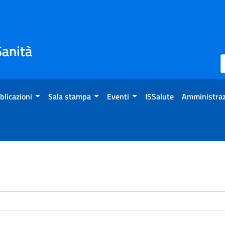
Sanità
blicazioni
Sala stampa
Eventi
ISSalute
Amministraz
enti