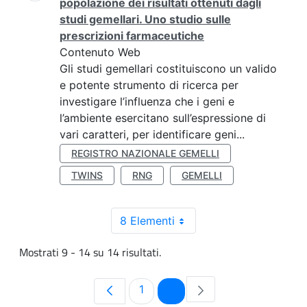
popolazione dei risultati ottenuti dagli
studi gemellari. Uno studio sulle
prescrizioni farmaceutiche
Contenuto Web
Gli studi gemellari costituiscono un valido
e potente strumento di ricerca per
investigare l’influenza che i geni e
l’ambiente esercitano sull’espressione di
vari caratteri, per identificare geni...
REGISTRO NAZIONALE GEMELLI
TWINS
RNG
GEMELLI
8 Elementi
Mostrati 9 - 14 su 14 risultati.
Pagina
Pagina
1
2