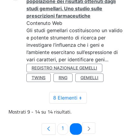
popolazione dei risultati ottenuti dagli
studi gemellari. Uno studio sulle
prescrizioni farmaceutiche
Contenuto Web
Gli studi gemellari costituiscono un valido
e potente strumento di ricerca per
investigare l’influenza che i geni e
l’ambiente esercitano sull’espressione di
vari caratteri, per identificare geni...
REGISTRO NAZIONALE GEMELLI
TWINS
RNG
GEMELLI
8 Elementi
Mostrati 9 - 14 su 14 risultati.
Pagina
Pagina
1
2