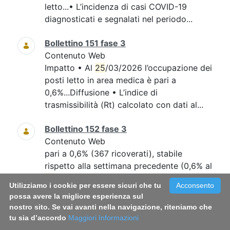
letto...• L’incidenza di casi COVID-19
diagnosticati e segnalati nel periodo...
Bollettino 151 fase 3
Contenuto Web
Impatto • Al
25
/03/2026 l’occupazione dei
posti letto in area medica è pari a
0,6%...Diffusione • L’indice di
trasmissibilità (Rt) calcolato con dati al...
Bollettino 152 fase 3
Contenuto Web
pari a 0,6% (367 ricoverati), stabile
rispetto alla settimana precedente (0,6% al
25
...intensiva, pari a 0,2% (18 ricoverati),
Utilizziamo i cookie per essere sicuri che tu
Acconsento
rispetto alla settimana precedente (0,2%
possa avere la migliore esperienza sul
al...
nostro sito. Se vai avanti nella navigazione, riteniamo che
tu sia d’accordo
Maggiori Informazioni
Bollettino 148 fase 3