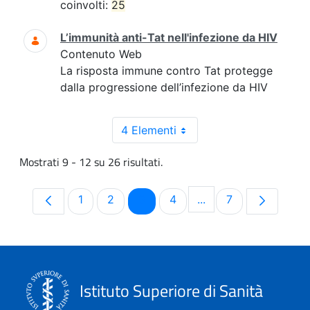
coinvolti:
25
L’immunità anti-Tat nell'infezione da HIV
Contenuto Web
La risposta immune contro Tat protegge
dalla progressione dell’infezione da HIV
4 Elementi
Mostrati 9 - 12 su 26 risultati.
Pagina
Pagina
Pagina
Pagina
Pagina
1
2
3
4
...
7
Pagine intermedie Us
Istituto Superiore di Sanità