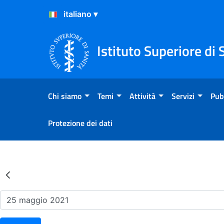
Salta al Contenuto
Salta al Footer
Istituto Superiore di 
Chi siamo
Temi
Attività
Servizi
Pub
Protezione dei dati
Risultati della Ricerca - Ev