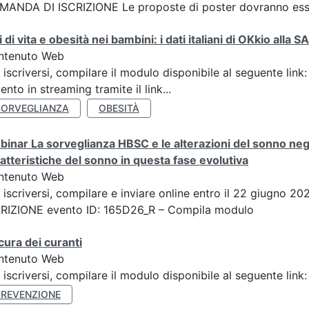
ANDA DI ISCRIZIONE Le proposte di poster dovranno esser
li di vita e obesità nei bambini: i dati italiani di OKkio all
ntenuto Web
 iscriversi, compilare il modulo disponibile al seguente link
vento in streaming tramite il link...
SORVEGLIANZA
OBESITÀ
inar La sorveglianza HBSC e le alterazioni del sonno negl
atteristiche del sonno in questa fase evolutiva
ntenuto Web
 iscriversi, compilare e inviare online entro il 22 giugno 
CRIZIONE evento ID: 165D26_R – Compila modulo
cura dei curanti
ntenuto Web
 iscriversi, compilare il modulo disponibile al seguente li
PREVENZIONE