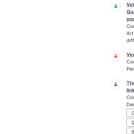
Vol
Qua
pop
Co
Art
dif
Ver
Co
Per
The
lin
Co
Des
D