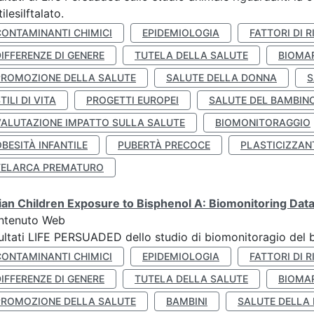
tilesilftalato.
CONTAMINANTI CHIMICI
EPIDEMIOLOGIA
FATTORI DI R
IFFERENZE DI GENERE
TUTELA DELLA SALUTE
BIOMA
PROMOZIONE DELLA SALUTE
SALUTE DELLA DONNA
S
TILI DI VITA
PROGETTI EUROPEI
SALUTE DEL BAMBIN
VALUTAZIONE IMPATTO SULLA SALUTE
BIOMONITORAGGIO
BESITÀ INFANTILE
PUBERTÀ PRECOCE
PLASTICIZZAN
TELARCA PREMATURO
lian Children Exposure to Bisphenol A: Biomonitoring Da
ntenuto Web
ultati LIFE PERSUADED dello studio di biomonitoragio del 
CONTAMINANTI CHIMICI
EPIDEMIOLOGIA
FATTORI DI R
IFFERENZE DI GENERE
TUTELA DELLA SALUTE
BIOMA
PROMOZIONE DELLA SALUTE
BAMBINI
SALUTE DELLA