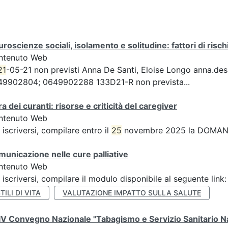
roscienze sociali, isolamento e solitudine: fattori di risch
ntenuto Web
21
-05-21 non previsti Anna De Santi, Eloise Longo anna.desant
49902804; 0649902288 133D21-R non prevista...
a dei curanti: risorse e criticità del caregiver
ntenuto Web
 iscriversi, compilare entro il
25
novembre 2025 la DOMAN
unicazione nelle cure palliative
ntenuto Web
 iscriversi, compilare il modulo disponibile al seguente li
TILI DI VITA
VALUTAZIONE IMPATTO SULLA SALUTE
V Convegno Nazionale "Tabagismo e Servizio Sanitario N