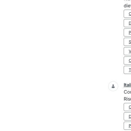
die
D
S
O
Ita
Co
Ris
D