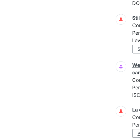
DOM
Sti
Co
Per
l'e
Web
car
Co
Per
IS
La 
Co
Per