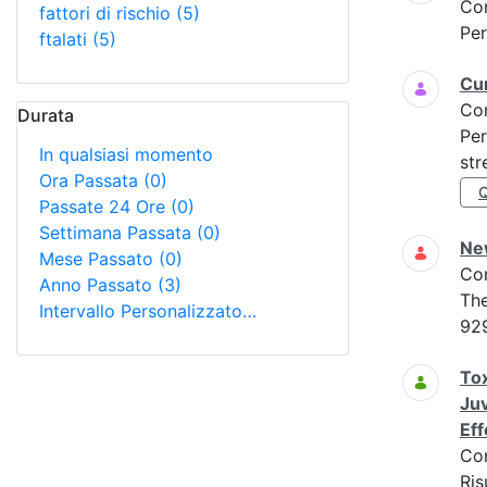
Co
fattori di rischio
(5)
Per
ftalati
(5)
Cur
Co
Durata
Per
In qualsiasi momento
str
Ora Passata
(0)
Passate 24 Ore
(0)
Settimana Passata
(0)
New
Mese Passato
(0)
Co
Anno Passato
(3)
The
Intervallo Personalizzato…
92
Tox
Juv
Eff
Co
Ris