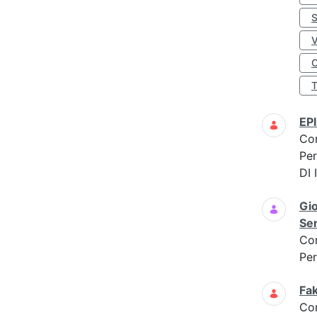
S
O
EP
Co
Per
DI
Gi
Ser
Co
Per
Fak
Co