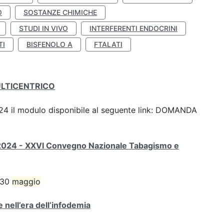
O
SOSTANZE CHIMICHE
STUDI IN VIVO
INTERFERENTI ENDOCRINI
TI
BISFENOLO A
FTALATI
ULTICENTRICO
 2024 il modulo disponibile al seguente link: DOMANDA
2024 - XXVI Convegno Nazionale Tabagismo e
l 30
maggio
 nell’era dell’infodemia