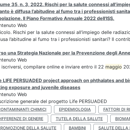
ume 35, n. 3, 2022. Rischi per la salute connessi all’impieg
nto è diffusa l’abitudine al fumo tra i professionisti sanita
olazione. Il Piano Formativo Annuale 2022 dell'ISS.
ntenuto Web
icolo. Rischi per la salute connessi all’impiego delle radiazi
fusa l’abitudine al fumo tra i professionisti sanitari? Il contrib
so una Strategia Nazionale per la Prevenzione degli An
ntenuto Web
 iscriversi, compilare online e inviare entro il 22
maggio
202
 LIFE PERSUADED project approach on phthalates and bisp
king exposure and juvenile diseases
ntenuto Web
crizione generale del progetto Life PERSUADED
CONTAMINANTI CHIMICI
EPIDEMIOLOGIA
FATTORI DI R
IFFERENZE DI GENERE
TUTELA DELLA SALUTE
BIOMA
PROMOZIONE DELLA SALUTE
BAMBINI
SALUTE DELLA