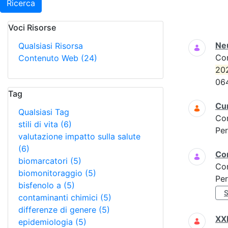
Ricerca
Voci Risorse
Ricerca
Neu
Qualsiasi Risorsa
Co
Contenuto Web
(24)
20
06
Tag
Cur
Qualsiasi Tag
Co
stili di vita
(6)
Per
valutazione impatto sulla salute
(6)
Com
biomarcatori
(5)
Co
biomonitoraggio
(5)
Per
bisfenolo a
(5)
S
contaminanti chimici
(5)
differenze di genere
(5)
XXI
epidemiologia
(5)