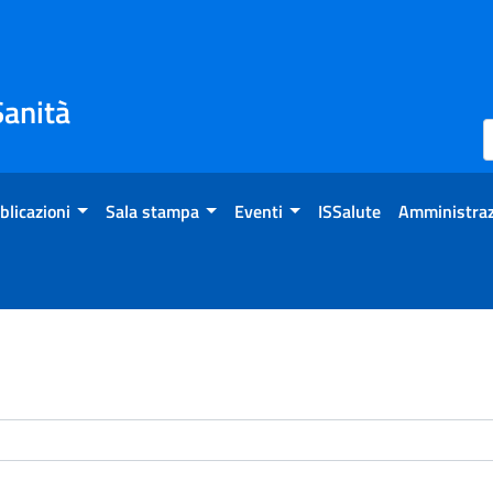
Sanità
blicazioni
Sala stampa
Eventi
ISSalute
Amministraz
enti