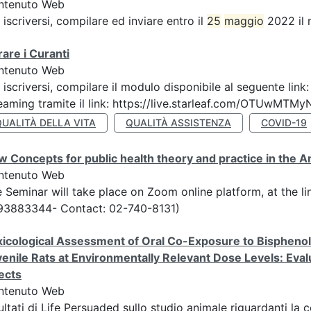
ntenuto Web
 iscriversi, compilare ed inviare entro il
25
maggio
2022 il 
are i Curanti
ntenuto Web
 iscriversi, compilare il modulo disponibile al seguente lin
eaming tramite il link: https://live.starleaf.com/OTUwMTMy
QUALITÀ DELLA VITA
QUALITÀ ASSISTENZA
COVID-19
 Concepts for public health theory and practice in the 
ntenuto Web
 Seminar will take place on Zoom online platform, at the l
93883344- Contact: 02-740-8131)
icological Assessment of Oral Co-Exposure to Bisphenol 
enile Rats at Environmentally Relevant Dose Levels: Evalu
ects
ntenuto Web
ultati di Life Persuaded sullo studio animale riguardanti la 