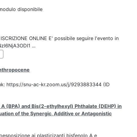
modulo disponibile
k: ISCRIZIONE ONLINE E' possibile seguire l'evento in
NzI6NjA3ODI1 ...
Anthropocene
ink: https://snu-ac-kr.zoom.us/j/9293883344 (ID
A (BPA) and Bis(2-ethylhexyl) Phthalate (DEHP) in
ation of the Synergic, Additive or Antagonistic
coesposizione ai plasticizanti bisfenolo A e