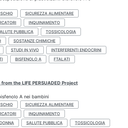
ISCHIO
SICUREZZA ALIMENTARE
RCATORI
INQUINAMENTO
ALUTE PUBBLICA
TOSSICOLOGIA
O
SOSTANZE CHIMICHE
STUDI IN VIVO
INTERFERENTI ENDOCRINI
TI
BISFENOLO A
FTALATI
ta from the LIFE PERSUADED Project
bisfenolo A nei bambini
ISCHIO
SICUREZZA ALIMENTARE
RCATORI
INQUINAMENTO
 DONNA
SALUTE PUBBLICA
TOSSICOLOGIA