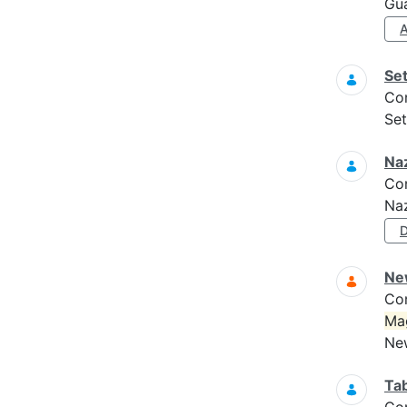
Gua
Set
Co
Set
Naz
Co
Naz
Ne
Co
Ma
New
Tab