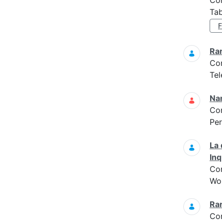
Co
Tab
Ra
Co
Tel
Na
Co
Per
La 
In
Co
Wo
Ra
Co