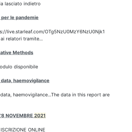
 lasciato indietro
ca per le pandemie
 https://live.starleaf.com/OTg5NzU0MzY6NzU0Njk1
 relatori tramite...
ative Methods
odulo disponibile
ty data, haemovigilance
y data, haemovigilance...The data in this report are
ALL'8 NOVEMBRE
2021
nk: ISCRIZIONE ONLINE