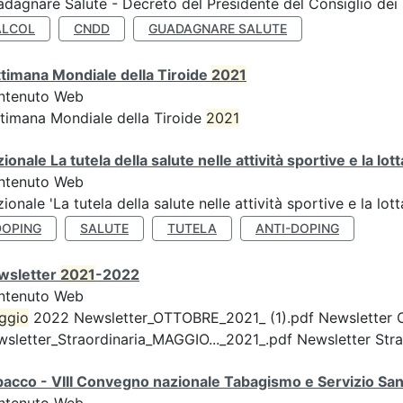
dagnare Salute - Decreto del Presidente del Consiglio dei 
ALCOL
CNDD
GUADAGNARE SALUTE
timana Mondiale della Tiroide
2021
ntenuto Web
timana Mondiale della Tiroide
2021
ionale La tutela della salute nelle attività sportive e la lot
ntenuto Web
ionale 'La tutela della salute nelle attività sportive e la lot
DOPING
SALUTE
TUTELA
ANTI-DOPING
wsletter
2021
-2022
ntenuto Web
ggio
2022 Newsletter_OTTOBRE_2021_ (1).pdf Newsletter 
sletter_Straordinaria_MAGGIO..._2021_.pdf Newsletter Strao
acco - VIII Convegno nazionale Tabagismo e Servizio San