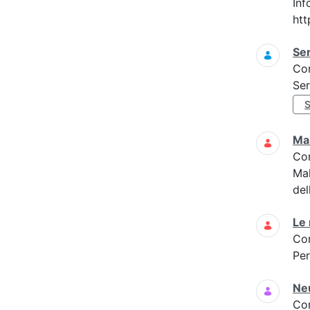
Inf
htt
Ser
Co
Ser
Mal
Co
Mal
del
Le 
Co
Per
Neu
Co