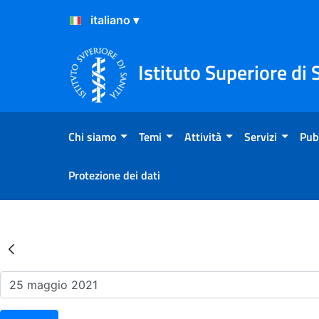
Salta al Contenuto
Salta al Footer
Istituto Superiore di 
Chi siamo
Temi
Attività
Servizi
Pub
Protezione dei dati
Risultati della Ricerca - Ev