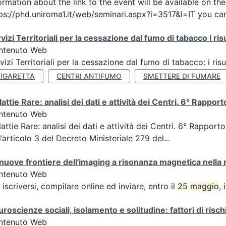
ormation about the link to the event will be available on t
ps://phd.uniroma1.it/web/seminari.aspx?i=3517&l=IT you can
vizi Territoriali per la cessazione dal fumo di tabacco i ris
ntenuto Web
vizi Territoriali per la cessazione dal fumo di tabacco: i risu
SIGARETTA
CENTRI ANTIFUMO
SMETTERE DI FUMARE
attie Rare: analisi dei dati e attività dei Centri. 6° Rappo
ntenuto Web
attie Rare: analisi dei dati e attività dei Centri. 6° Rapport
l’articolo 3 del Decreto Ministeriale 279 del...
nuove frontiere dell'imaging a risonanza magnetica nella r
ntenuto Web
 iscriversi, compilare online ed inviare, entro il
25
maggio
,
roscienze sociali, isolamento e solitudine: fattori di risch
ntenuto Web