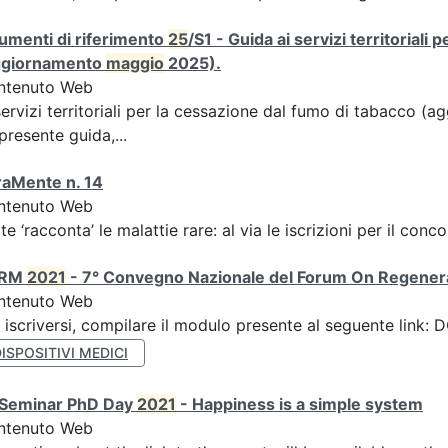
umenti di riferimento
25
/S1 - Guida ai servizi territoriali
ggiornamento
maggio
2025).
ntenuto Web
servizi territoriali per la cessazione dal fumo di tabacco 
presente guida,...
raMente n. 14
ntenuto Web
rte ‘racconta’ le malattie rare: al via le iscrizioni per il con
ORM
2021
- 7° Convegno Nazionale del Forum On Regener
ntenuto Web
 iscriversi, compilare il modulo presente al seguente lin
ISPOSITIVI MEDICI
I Seminar PhD Day
2021
- Happiness is a simple system
ntenuto Web