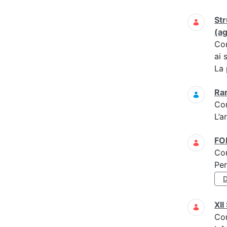
Str
(a
Co
ai 
La 
Ra
Co
L’a
F
Co
Per
D
XI
Co