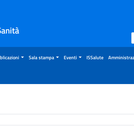
Sanità
blicazioni
Sala stampa
Eventi
ISSalute
Amministraz
enti