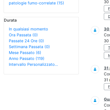
30
patologie fumo-correlate
(15)
D
Durata
In qualsiasi momento
3
Ora Passata
(0)
Co
Passate 24 Ore
(0)
30
Settimana Passata
(0)
Mese Passato
(6)
Anno Passato
(119)
Intervallo Personalizzato…
31
Co
31
Gua
Co