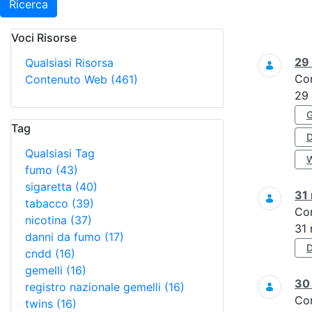
Ricerca
Voci Risorse
Ricerca
29
Qualsiasi Risorsa
Co
Contenuto Web
(461)
29
Tag
Qualsiasi Tag
fumo
(43)
sigaretta
(40)
31
tabacco
(39)
Co
nicotina
(37)
31
danni da fumo
(17)
cndd
(16)
gemelli
(16)
3
registro nazionale gemelli
(16)
Co
twins
(16)