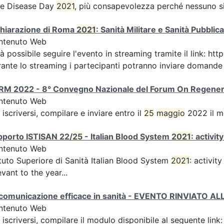
re Disease Day
2021
, più consapevolezza perché nessuno sia
chiarazione di Roma
2021
: Sanità Militare e Sanità Pubbli
ntenuto Web
à possibile seguire l'evento in streaming tramite il link:
ante lo streaming i partecipanti potranno inviare domande ai
RM 2022 - 8° Convegno Nazionale del Forum On Regener
ntenuto Web
 iscriversi, compilare e inviare entro il
25
maggio
2022 il m
pporto ISTISAN 22/
25
- Italian Blood System
2021
: activi
ntenuto Web
ituto Superiore di Sanità Italian Blood System
2021
: activit
evant to the year...
 comunicazione efficace in sanità - EVENTO RINVIATO 
ntenuto Web
 iscriversi, compilare il modulo disponibile al seguente li