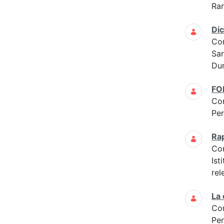
Ra
Di
Co
Sar
Dur
FO
Co
Per
Ra
Co
Ist
rel
La
Co
Per