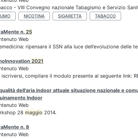
ntenuto Web
acco - VIII Convegno nazionale Tabagismo e Servizio Sani
FUMO
NICOTINA
SIGARETTA
TABACCO
raMente n.
25
ntenuto Web
emedicina: ripensare il SSN alla luce dell’evoluzione delle te
noInnovation
2021
ntenuto Web
 iscriversi, compilare il modulo presente al seguente link
qualità dell'aria indoor attuale situazione nazionale e com
quinamento Indoor
ntenuto Web
rkshop 28
maggio
2014.
raMente n. 8
ntenuto Web