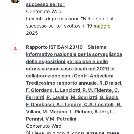
successo sei tu”
Contenuto Web
L’evento di premiazione “Nello sport, il
successo sei tu” svoltosi il 19
maggio
2025
Rapporto ISTISAN 23/19 - Sistema
informativo nazionale per la sorveglianza
delle esposizioni pericolose e delle
intossicazioni: casi rilevati nel 2020 in
collaborazione con i Centri Antiveleni.
Tredicesimo rapporto annuale. R. Draisci,
F. Giordano, L. Lanciotti, R.M. Fidente, C.
Ferranti, R. Lavalle, M. Scuriatti, G. Bacis,
F. Gambassi, A.I. Lepore, C.A. Locatelli, R.
Villani, M. Marano, L. Plebani, A. Ieri, L.
Pennisi, V.M. Petrolini
Contenuto Web
Si rileva un picco di consulenze nel mese