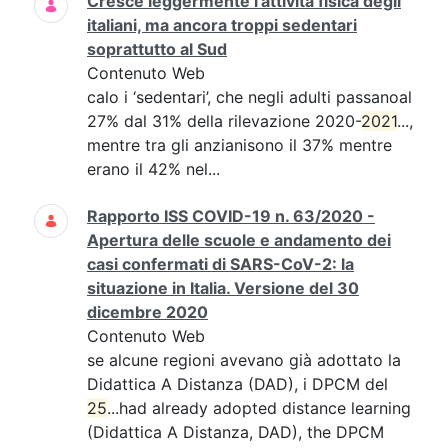
Cresce leggermente l’attività fisica degli
italiani, ma ancora troppi sedentari
soprattutto al Sud
Contenuto Web
calo i ‘sedentari’, che negli adulti passanoal
27% dal 31% della rilevazione 2020-
2021
...,
mentre tra gli anzianisono il 37% mentre
erano il 42% nel...
Rapporto ISS COVID-19 n. 63/2020 -
Apertura delle scuole e andamento dei
casi confermati di SARS-CoV-2: la
situazione in Italia. Versione del 30
dicembre 2020
Contenuto Web
se alcune regioni avevano già adottato la
Didattica A Distanza (DAD), i DPCM del
25
...had already adopted distance learning
(Didattica A Distanza, DAD), the DPCM