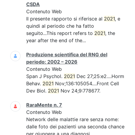
CSDA
Contenuto Web
Il presente rapporto si riferisce al
2021
, e
quindi al periodo che ha fatto
seguito...This report refers to
2021
, the
year after the end of the...
Produzione scientifica del RNG del
periodo: 2002 – 2026
Contenuto Web
Span J Psychol.
2021
Dec 27;25:e2....Horm
Behav.
2021
Nov;136:105054....Front Cell
Dev Biol.
2021
Nov 24;9:778677.
RaraMente n. 7
Contenuto Web
Network delle malattie rare senza nome:
dalle foto dei pazienti una seconda chance
per giungere a una diagnosi