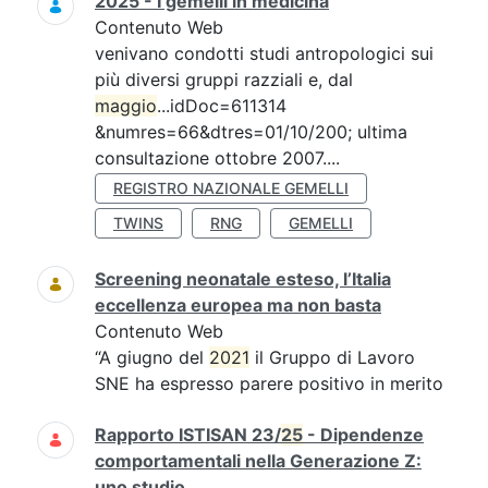
2025 - I gemelli in medicina
Contenuto Web
venivano condotti studi antropologici sui
più diversi gruppi razziali e, dal
maggio
...idDoc=611314
&numres=66&dtres=01/10/200; ultima
consultazione ottobre 2007....
REGISTRO NAZIONALE GEMELLI
TWINS
RNG
GEMELLI
Screening neonatale esteso, l’Italia
eccellenza europea ma non basta
Contenuto Web
“A giugno del
2021
il Gruppo di Lavoro
SNE ha espresso parere positivo in merito
Rapporto ISTISAN 23/
25
- Dipendenze
comportamentali nella Generazione Z:
uno studio