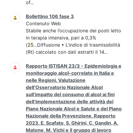
of...
Bollettino 106 fase 3
Contenuto Web
Stabile anche l’occupazione dei posti letto
in terapia intensiva, pari a 0,3%
(
25
...Diffusione • L’indice di trasmissibilità
(Rt) calcolato con dati estratti il 14...
Rapporto ISTISAN 23/3 - Epidemiologia e
monitoraggio alcol-correlato in Italia e
nelle Regioni. Valutazione
dell’Osservatorio Nazionale Alcol
sull’impatto del consumo di alcol ai fini
dell’implementazione delle attività del
Piano Nazionale Alcol e Salute e del Piano
Nazionale della Prevenzione. Rapporto
2023. E. Scafato, S. Ghirini, C. Gandin, A.
Matone, M. Vichi e il gruppo di lavoro