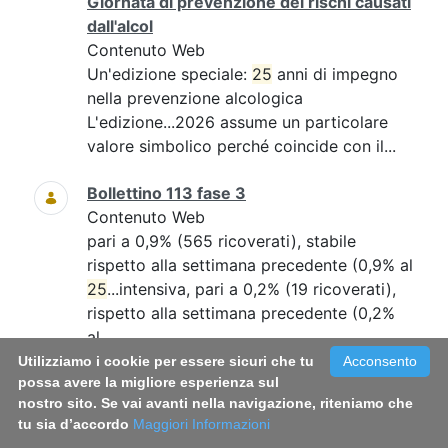
Giornata di prevenzione dei rischi causati
dall'alcol
Contenuto Web
Un'edizione speciale:
25
anni di impegno
nella prevenzione alcologica
L'edizione...2026 assume un particolare
valore simbolico perché coincide con il...
Bollettino 113 fase 3
Contenuto Web
pari a 0,9% (565 ricoverati), stabile
rispetto alla settimana precedente (0,9% al
25
...intensiva, pari a 0,2% (19 ricoverati),
rispetto alla settimana precedente (0,2%
al...
Utilizziamo i cookie per essere sicuri che tu
Acconsento
possa avere la migliore esperienza sul
CONVEGNO NAZIONALE "La tutela della
nostro sito. Se vai avanti nella navigazione, riteniamo che
salute nelle attività sportive e la lotta al
tu sia d’accordo
Maggiori Informazioni
doping". L’attività della Sezione per la