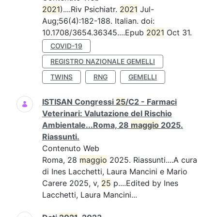
2021
)....Riv Psichiatr.
2021
Jul-
Aug;56(4):182-188. Italian. doi:
10.1708/3654.36345....Epub
2021
Oct 31.
COVID-19
REGISTRO NAZIONALE GEMELLI
TWINS
RNG
GEMELLI
ISTISAN Congressi
25
/C2 - Farmaci
Veterinari: Valutazione del Rischio
Ambientale...Roma, 28
maggio
2025.
Riassunti.
Contenuto Web
Roma, 28
maggio
2025. Riassunti....A cura
di Ines Lacchetti, Laura Mancini e Mario
Carere 2025, v,
25
p....Edited by Ines
Lacchetti, Laura Mancini...