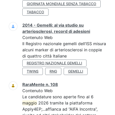
GIORNATA MONDIALE SENZA TABACCO
TABACCO
2014 - Gemelli: al via studio su
arteriosclerosi, record di adesioni
Contenuto Web
Il Registro nazionale gemelli dell’ISS misura
alcuni marker di arteriosclerosi in coppie
di quattro città Italiane
REGISTRO NAZIONALE GEMELLI
TWINS
RNG
GEMELLI
RaraMente n. 108
Contenuto Web
Le candidature sono aperte fino al 6
maggio
2026 tramite la piattaforma
Apply4EP;...affianca ad “AIFA Incontra”,