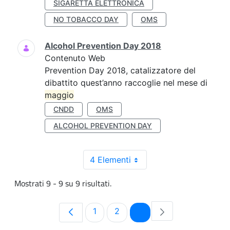
SIGARETTA ELETTRONICA
NO TOBACCO DAY
OMS
Alcohol Prevention Day 2018
Contenuto Web
Prevention Day 2018, catalizzatore del
dibattito quest’anno raccoglie nel mese di
maggio
CNDD
OMS
ALCOHOL PREVENTION DAY
4 Elementi
Mostrati 9 - 9 su 9 risultati.
Pagina
Pagina
Pagina
1
2
3