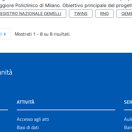
giore Policlinico di Milano. Obiettivo principale del progett
REGISTRO NAZIONALE GEMELLI
TWINS
RNG
GEME
Mostrati 1 - 8 su 8 risultati.
i
anità
ATTIVITÀ
SER
Accesso agli atti
Aul
Basi di dati
Ban