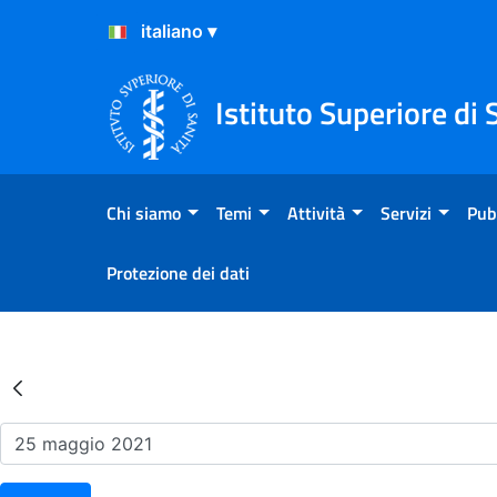
Salta al Contenuto
Salta al Footer
Istituto Superiore di 
Chi siamo
Temi
Attività
Servizi
Pub
Protezione dei dati
Risultati della Ricerca - Ev