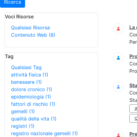
Ricerca
Voci Risorse
Ricerca
La
Qualsiasi Risorsa
Co
Contenuto Web
(8)
Per
Tag
Pro
Co
Qualsiasi Tag
Pro
attività fisica
(1)
benessere
(1)
Stu
dolore cronico
(1)
Co
epidemiologia
(1)
Stu
fattori di rischio
(1)
A
gemelli
(1)
qualità della vita
(1)
registri
(1)
registro nazionale gemelli
(1)
Pre