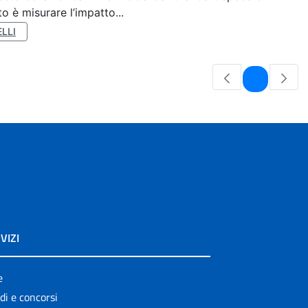
o è misurare l’impatto...
LLI
Pagina
1
VIZI
e
di e concorsi