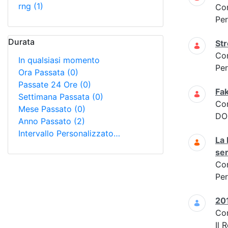
rng
(1)
Co
Per
Durata
Str
Co
In qualsiasi momento
Per
Ora Passata
(0)
Passate 24 Ore
(0)
Fak
Settimana Passata
(0)
Co
Mese Passato
(0)
DOM
Anno Passato
(2)
Intervallo Personalizzato…
La 
ser
Co
Per
201
Co
Il 