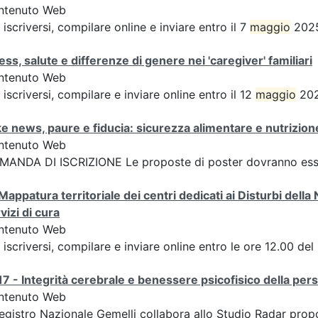
ntenuto Web
 iscriversi, compilare online e inviare entro il 7
maggio
2025
ess, salute e differenze di genere nei 'caregiver' familiari
ntenuto Web
 iscriversi, compilare e inviare online entro il 12
maggio
202
e news, paure e fiducia: sicurezza alimentare e nutrizione
ntenuto Web
ANDA DI ISCRIZIONE Le proposte di poster dovranno esser
Mappatura territoriale dei centri dedicati ai Disturbi della 
vizi di cura
ntenuto Web
 iscriversi, compilare e inviare online entro le ore 12.00
7 - Integrità cerebrale e benessere psicofisico della pers
ntenuto Web
Registro Nazionale Gemelli collabora allo Studio Radar pr