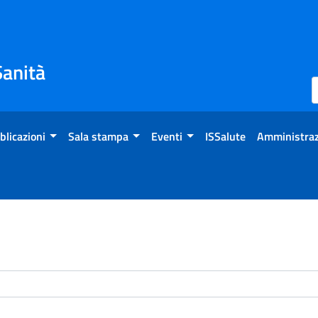
Sanità
blicazioni
Sala stampa
Eventi
ISSalute
Amministraz
enti