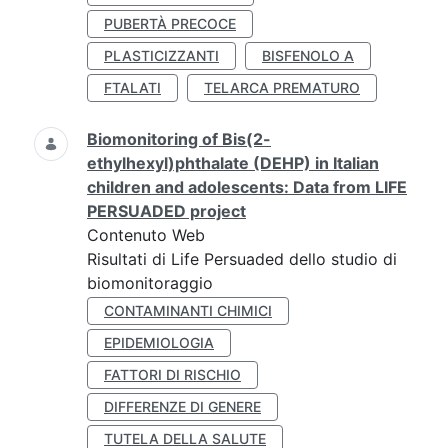
PUBERTÀ PRECOCE
PLASTICIZZANTI
BISFENOLO A
FTALATI
TELARCA PREMATURO
Biomonitoring of Bis(2-
ethylhexyl)phthalate (DEHP) in Italian
children and adolescents: Data from LIFE
PERSUADED project
Contenuto Web
Risultati di Life Persuaded dello studio di
biomonitoraggio
CONTAMINANTI CHIMICI
EPIDEMIOLOGIA
FATTORI DI RISCHIO
DIFFERENZE DI GENERE
TUTELA DELLA SALUTE