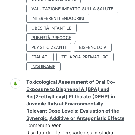
VALUTAZIONE IMPATTO SULLA SALUTE
INTERFERENTI ENDOCRINI
OBESITÀ INFANTILE
PUBERTÀ PRECOCE
PLASTICIZZANTI
BISFENOLO A
FTALATI
TELARCA PREMATURO
INQUINAME
Toxicological Assessment of Oral Co-
Exposure to Bisphenol A (BPA) and
Bis(2-ethylhexyl) Phthalate (DEHP) in
Juvenile Rats at Environmentally
Relevant Dose Levels: Evaluation of the
Synergic, Additive or Antagonistic Effects
Contenuto Web
Risultati di Life Persuaded sullo studio