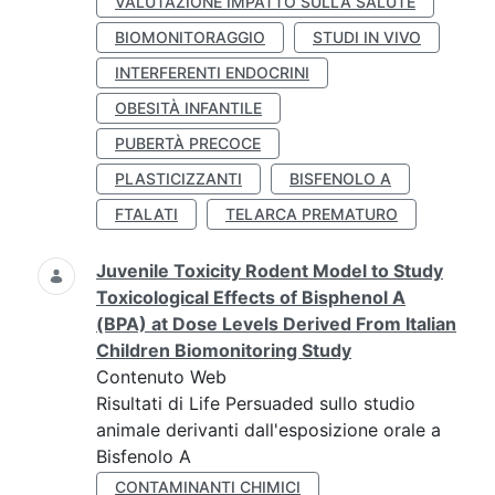
VALUTAZIONE IMPATTO SULLA SALUTE
BIOMONITORAGGIO
STUDI IN VIVO
INTERFERENTI ENDOCRINI
OBESITÀ INFANTILE
PUBERTÀ PRECOCE
PLASTICIZZANTI
BISFENOLO A
FTALATI
TELARCA PREMATURO
Juvenile Toxicity Rodent Model to Study
Toxicological Effects of Bisphenol A
(BPA) at Dose Levels Derived From Italian
Children Biomonitoring Study
Contenuto Web
Risultati di Life Persuaded sullo studio
animale derivanti dall'esposizione orale a
Bisfenolo A
CONTAMINANTI CHIMICI