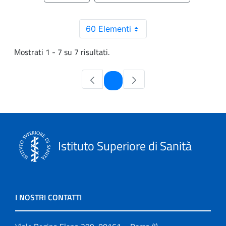
60 Elementi
Mostrati 1 - 7 su 7 risultati.
Pagina
1
Istituto Superiore di Sanità
I NOSTRI CONTATTI