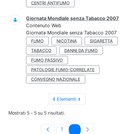
CENTRI ANTIFUMO
Giornata Mondiale senza Tabacco 2007
Contenuto Web
Giornata Mondiale senza Tabacco 2007
FUMO
NICOTINA
SIGARETTA
TABACCO
DANNI DA FUMO
FUMO PASSIVO
PATOLOGIE FUMO-CORRELATE
CONVEGNO NAZIONALE
4 Elementi
Mostrati 5 - 5 su 5 risultati.
Pagina
Pagina
1
2