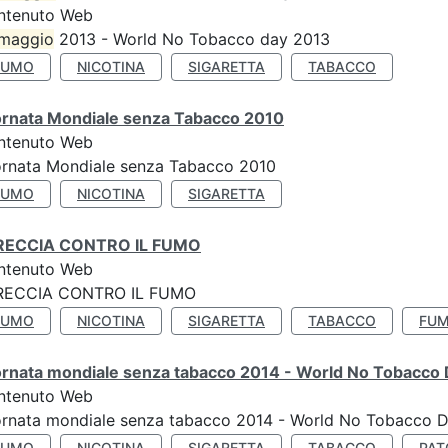
ntenuto Web
maggio
2013 - World No Tobacco day 2013
FUMO
NICOTINA
SIGARETTA
TABACCO
ornata Mondiale senza Tabacco 2010
ntenuto Web
ornata Mondiale senza Tabacco 2010
FUMO
NICOTINA
SIGARETTA
RECCIA CONTRO IL FUMO
ntenuto Web
RECCIA CONTRO IL FUMO
FUMO
NICOTINA
SIGARETTA
TABACCO
FUM
ornata mondiale senza tabacco 2014 - World No Tobacco
ntenuto Web
ornata mondiale senza tabacco 2014 - World No Tobacco 
FUMO
NICOTINA
SIGARETTA
TABACCO
PAT