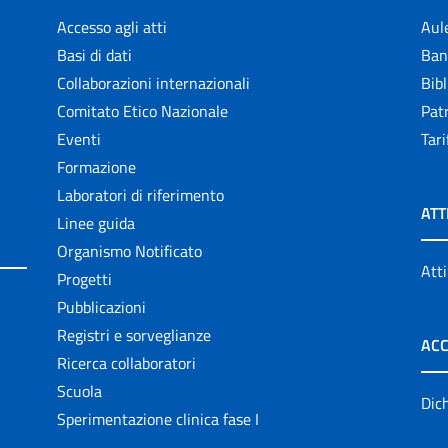
Accesso agli atti
Aul
Basi di dati
Ban
Collaborazioni internazionali
Bibl
Comitato Etico Nazionale
Patr
Eventi
Tari
Formazione
Laboratori di riferimento
ATT
Linee guida
Organismo Notificato
Atti
Progetti
Pubblicazioni
Registri e sorveglianze
ACC
Ricerca collaboratori
Scuola
Dich
Sperimentazione clinica fase I