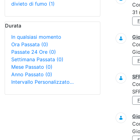
divieto di fumo
(1)
Co
31
Durata
In qualsiasi momento
Gi
Ora Passata
(0)
Co
Passate 24 Ore
(0)
Gi
Settimana Passata
(0)
Mese Passato
(0)
Anno Passato
(0)
SF
Intervallo Personalizzato…
Co
SF
Gi
Co
Gi