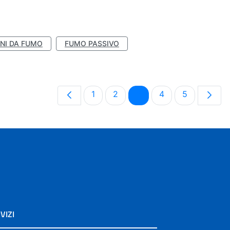
NI DA FUMO
FUMO PASSIVO
Pagina
Pagina
Pagina
Pagina
Pagina
1
2
3
4
5
VIZI