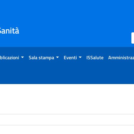
Sanità
blicazioni
Sala stampa
Eventi
ISSalute
Amministraz
enti