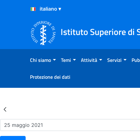
Salta al Contenuto
Salta al Footer
Istituto Superiore di 
Chi siamo
Temi
Attività
Servizi
Pub
Protezione dei dati
Risultati della Ricerca - Ev