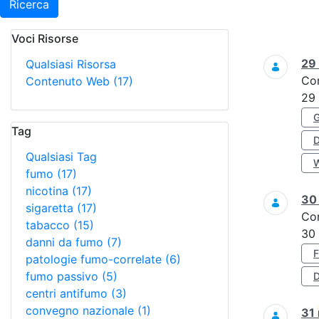
Ricerca
Voci Risorse
Ricerca
29
Qualsiasi Risorsa
Co
Contenuto Web
(17)
29
Tag
Qualsiasi Tag
fumo
(17)
nicotina
(17)
3
sigaretta
(17)
Co
tabacco
(15)
30
danni da fumo
(7)
patologie fumo-correlate
(6)
fumo passivo
(5)
D
centri antifumo
(3)
convegno nazionale
(1)
31