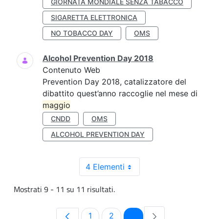
GIORNATA MONDIALE SENZA TABACCO
SIGARETTA ELETTRONICA
NO TOBACCO DAY
OMS
Alcohol Prevention Day 2018
Contenuto Web
Prevention Day 2018, catalizzatore del
dibattito quest’anno raccoglie nel mese di
maggio
CNDD
OMS
ALCOHOL PREVENTION DAY
4 Elementi
Mostrati 9 - 11 su 11 risultati.
Pagina
Pagina
Pagina
1
2
3