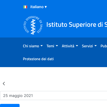
Salta al Contenuto
Salta al Footer
Istituto Superiore di 
Chi siamo
Temi
Attività
Servizi
Pub
Protezione dei dati
Risultati della Ricerca - Ev