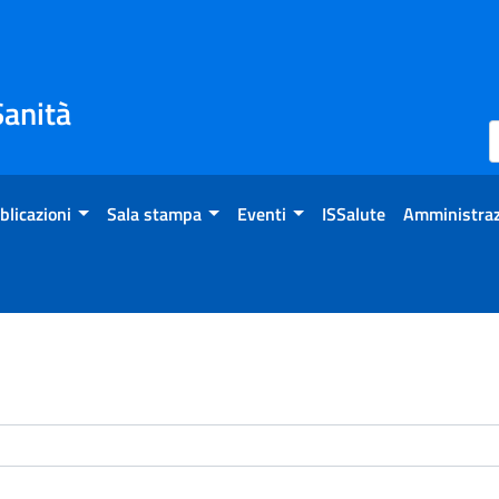
Sanità
blicazioni
Sala stampa
Eventi
ISSalute
Amministraz
enti