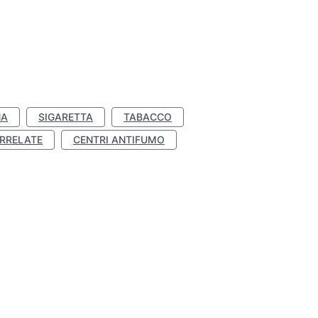
NA
SIGARETTA
TABACCO
RRELATE
CENTRI ANTIFUMO