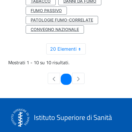
TABACCO
DANNI DA FUMO
FUMO PASSIVO
PATOLOGIE FUMO-CORRELATE
CONVEGNO NAZIONALE
20 Elementi
Mostrati 1 - 10 su 10 risultati.
Pagina
1
Istituto Superiore di Sanità