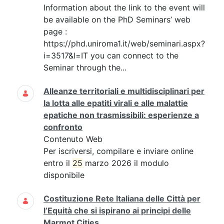
Information about the link to the event will
be available on the PhD Seminars’ web
page :
https://phd.uniroma1.it/web/seminari.aspx?
i=3517&l=IT you can connect to the
Seminar through the...
Alleanze territoriali e multidisciplinari per
la lotta alle epatiti virali e alle malattie
epatiche non trasmissibili: esperienze a
confronto
Contenuto Web
Per iscriversi, compilare e inviare online
entro il
25
marzo 2026 il modulo
disponibile
Costituzione Rete Italiana delle Città per
l’Equità che si ispirano ai principi delle
Marmot Cities