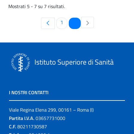
Mostrati 5 - 7 su 7 risultati.
Pagina
Pagina
1
2
Istituto Superiore di Sanità
I NOSTRI CONTATTI
Viale Regina Elena 299, 00161 – Roma (I)
Partita I.V.A.
03657731000
C.F.
80211730587