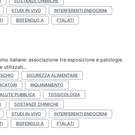
O
SOSTANZE CHIMICHE
STUDI IN VIVO
INTERFERENTI ENDOCRINI
TI
BISFENOLO A
FTALATI
ino italiane: associazione tra esposizione e patologie
utilizzati...
ISCHIO
SICUREZZA ALIMENTARE
RCATORI
INQUINAMENTO
ALUTE PUBBLICA
TOSSICOLOGIA
O
SOSTANZE CHIMICHE
STUDI IN VIVO
INTERFERENTI ENDOCRINI
TI
BISFENOLO A
FTALATI