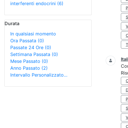
interferenti endocrini
(6)
S
Durata
In qualsiasi momento
O
Ora Passata
(0)
Passate 24 Ore
(0)
Settimana Passata
(0)
Ita
Mese Passato
(0)
Co
Anno Passato
(2)
Ris
Intervallo Personalizzato…
D
S
O