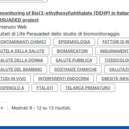
monitoring of Bis(2-ethylhexyl)phthalate (DEHP) in Italia
RSUADED project
ntenuto Web
ultati di Life Persuaded dello studio di biomonitoraggio
CONTAMINANTI CHIMICI
EPIDEMIOLOGIA
FATTORI DI R
TUTELA DELLA SALUTE
BIOMARCATORI
INQUINAMEN
SALUTE DELLA DONNA
SALUTE PUBBLICA
TOSSICOLO
SALUTE DEL BAMBINO
SOSTANZE CHIMICHE
VALUTAZI
TUDI IN VIVO
INTERFERENTI ENDOCRINI
OBESITÀ INFA
BISFENOLO A
FTALATI
TELARCA PREMATURO
Mostrati 9 - 12 su 13 risultati.