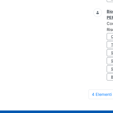
Bio
PE
Co
Ris
S
4 Elementi