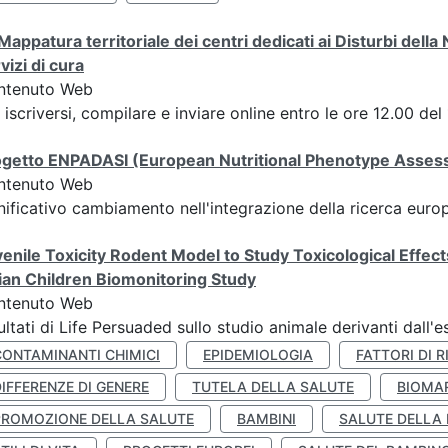
Mappatura territoriale dei centri dedicati ai Disturbi della 
vizi di cura
ntenuto Web
 iscriversi, compilare e inviare online entro le ore 12.00
getto ENPADASI (European Nutritional Phenotype Assessm
ntenuto Web
nificativo cambiamento nell'integrazione della ricerca euro
enile Toxicity Rodent Model to Study Toxicological Effec
lian Children Biomonitoring Study
ntenuto Web
ultati di Life Persuaded sullo studio animale derivanti dall'
CONTAMINANTI CHIMICI
EPIDEMIOLOGIA
FATTORI DI R
IFFERENZE DI GENERE
TUTELA DELLA SALUTE
BIOMA
PROMOZIONE DELLA SALUTE
BAMBINI
SALUTE DELLA