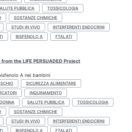
ALUTE PUBBLICA
TOSSICOLOGIA
O
SOSTANZE CHIMICHE
STUDI IN VIVO
INTERFERENTI ENDOCRINI
TI
BISFENOLO A
FTALATI
ta from the LIFE PERSUADED Project
bisfenolo A nei bambini
ISCHIO
SICUREZZA ALIMENTARE
RCATORI
INQUINAMENTO
 DONNA
SALUTE PUBBLICA
TOSSICOLOGIA
O
SOSTANZE CHIMICHE
STUDI IN VIVO
INTERFERENTI ENDOCRINI
TI
BISFENOLO A
FTALATI