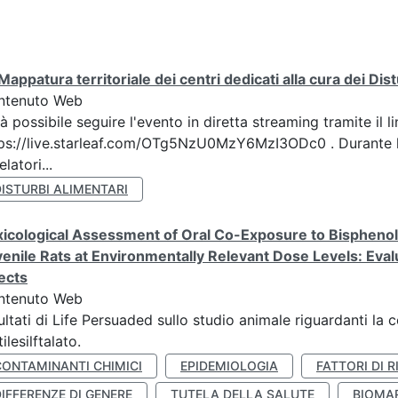
Mappatura territoriale dei centri dedicati alla cura dei Dis
ntenuto Web
à possibile seguire l'evento in diretta streaming tramite il li
ps://live.starleaf.com/OTg5NzU0MzY6MzI3ODc0 . Durante l
elatori...
ISTURBI ALIMENTARI
icological Assessment of Oral Co-Exposure to Bisphenol 
enile Rats at Environmentally Relevant Dose Levels: Evalu
ects
ntenuto Web
ultati di Life Persuaded sullo studio animale riguardanti la 
tilesilftalato.
CONTAMINANTI CHIMICI
EPIDEMIOLOGIA
FATTORI DI R
IFFERENZE DI GENERE
TUTELA DELLA SALUTE
BIOMA