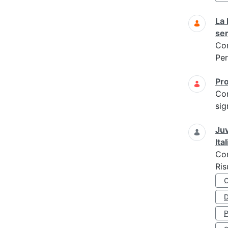
La 
ser
Co
Per
Pro
Co
sig
Juv
Ita
Co
Ris
D