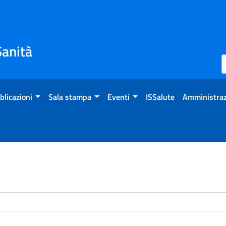
Sanità
blicazioni
Sala stampa
Eventi
ISSalute
Amministraz
enti