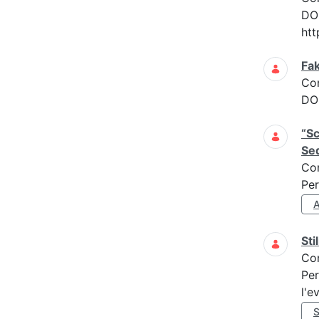
DOM
htt
Fak
Co
DOM
“Sc
Seq
Co
Per
Sti
Co
Per
l'e