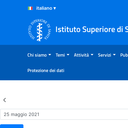
Salta al Contenuto
Salta al Footer
Istituto Superiore di 
Chi siamo
Temi
Attività
Servizi
Pub
Protezione dei dati
Risultati della Ricerca - Ev