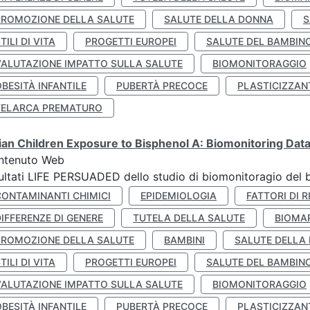
PROMOZIONE DELLA SALUTE
SALUTE DELLA DONNA
S
TILI DI VITA
PROGETTI EUROPEI
SALUTE DEL BAMBIN
VALUTAZIONE IMPATTO SULLA SALUTE
BIOMONITORAGGIO
BESITÀ INFANTILE
PUBERTÀ PRECOCE
PLASTICIZZAN
TELARCA PREMATURO
lian Children Exposure to Bisphenol A: Biomonitoring Da
ntenuto Web
ultati LIFE PERSUADED dello studio di biomonitoragio del 
CONTAMINANTI CHIMICI
EPIDEMIOLOGIA
FATTORI DI R
IFFERENZE DI GENERE
TUTELA DELLA SALUTE
BIOMA
PROMOZIONE DELLA SALUTE
BAMBINI
SALUTE DELLA
TILI DI VITA
PROGETTI EUROPEI
SALUTE DEL BAMBIN
VALUTAZIONE IMPATTO SULLA SALUTE
BIOMONITORAGGIO
BESITÀ INFANTILE
PUBERTÀ PRECOCE
PLASTICIZZAN