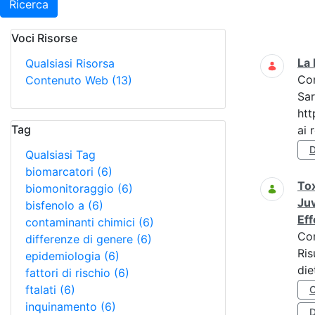
Ricerca
Voci Risorse
Ricerca
La 
Qualsiasi Risorsa
Co
Contenuto Web
(13)
Sar
htt
Tag
ai r
D
Qualsiasi Tag
biomarcatori
(6)
Tox
biomonitoraggio
(6)
Juv
bisfenolo a
(6)
Eff
contaminanti chimici
(6)
Co
differenze di genere
(6)
Ris
epidemiologia
(6)
die
fattori di rischio
(6)
ftalati
(6)
inquinamento
(6)
D