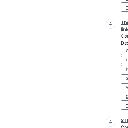
The
lin
Co
Des
D
S
O
ST
Co