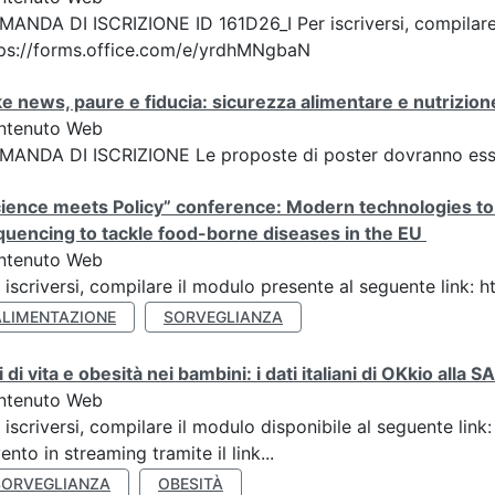
ANDA DI ISCRIZIONE ID 161D26_I Per iscriversi, compilare 
ps://forms.office.com/e/yrdhMNgbaN
e news, paure e fiducia: sicurezza alimentare e nutrizione
ntenuto Web
ANDA DI ISCRIZIONE Le proposte di poster dovranno esser
ience meets Policy” conference: Modern technologies to
uencing to tackle food-borne diseases in the EU
ntenuto Web
 iscriversi, compilare il modulo presente al seguente link:
ALIMENTAZIONE
SORVEGLIANZA
li di vita e obesità nei bambini: i dati italiani di OKkio all
ntenuto Web
 iscriversi, compilare il modulo disponibile al seguente link
vento in streaming tramite il link...
SORVEGLIANZA
OBESITÀ