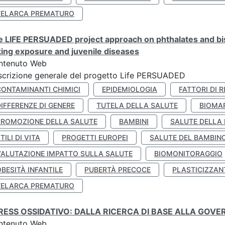
TELARCA PREMATURO
 LIFE PERSUADED project approach on phthalates and bisp
king exposure and juvenile diseases
ntenuto Web
crizione generale del progetto Life PERSUADED
CONTAMINANTI CHIMICI
EPIDEMIOLOGIA
FATTORI DI R
IFFERENZE DI GENERE
TUTELA DELLA SALUTE
BIOMA
PROMOZIONE DELLA SALUTE
BAMBINI
SALUTE DELLA
TILI DI VITA
PROGETTI EUROPEI
SALUTE DEL BAMBIN
VALUTAZIONE IMPATTO SULLA SALUTE
BIOMONITORAGGIO
BESITÀ INFANTILE
PUBERTÀ PRECOCE
PLASTICIZZAN
TELARCA PREMATURO
RESS OSSIDATIVO: DALLA RICERCA DI BASE ALLA GOV
ntenuto Web