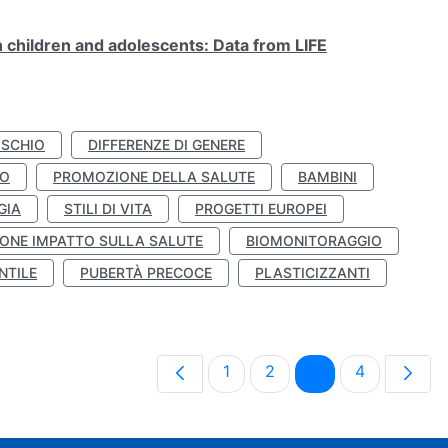
n children and adolescents: Data from LIFE
ISCHIO
DIFFERENZE DI GENERE
TO
PROMOZIONE DELLA SALUTE
BAMBINI
GIA
STILI DI VITA
PROGETTI EUROPEI
ONE IMPATTO SULLA SALUTE
BIOMONITORAGGIO
NTILE
PUBERTÀ PRECOCE
PLASTICIZZANTI
Pagina
Pagina
Pagina
Pagina
1
2
3
4