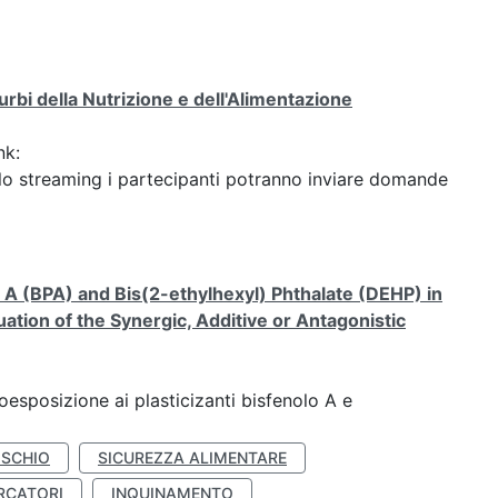
turbi della Nutrizione e dell'Alimentazione
nk:
o streaming i partecipanti potranno inviare domande
A (BPA) and Bis(2-ethylhexyl) Phthalate (DEHP) in
ation of the Synergic, Additive or Antagonistic
coesposizione ai plasticizanti bisfenolo A e
ISCHIO
SICUREZZA ALIMENTARE
RCATORI
INQUINAMENTO