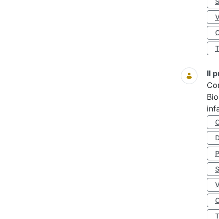
S
O
Il
Co
Bio
inf
D
S
O