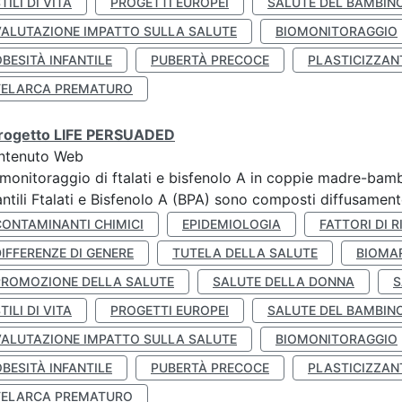
TILI DI VITA
PROGETTI EUROPEI
SALUTE DEL BAMBIN
VALUTAZIONE IMPATTO SULLA SALUTE
BIOMONITORAGGIO
BESITÀ INFANTILE
PUBERTÀ PRECOCE
PLASTICIZZAN
TELARCA PREMATURO
 progetto LIFE PERSUADED
ntenuto Web
monitoraggio di ftalati e bisfenolo A in coppie madre-bamb
antili Ftalati e Bisfenolo A (BPA) sono composti diffusamente 
CONTAMINANTI CHIMICI
EPIDEMIOLOGIA
FATTORI DI R
IFFERENZE DI GENERE
TUTELA DELLA SALUTE
BIOMA
PROMOZIONE DELLA SALUTE
SALUTE DELLA DONNA
S
TILI DI VITA
PROGETTI EUROPEI
SALUTE DEL BAMBIN
VALUTAZIONE IMPATTO SULLA SALUTE
BIOMONITORAGGIO
BESITÀ INFANTILE
PUBERTÀ PRECOCE
PLASTICIZZAN
TELARCA PREMATURO