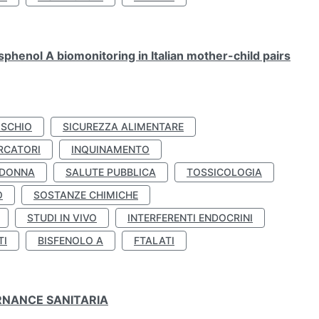
henol A biomonitoring in Italian mother-child pairs
ISCHIO
SICUREZZA ALIMENTARE
RCATORI
INQUINAMENTO
 DONNA
SALUTE PUBBLICA
TOSSICOLOGIA
O
SOSTANZE CHIMICHE
STUDI IN VIVO
INTERFERENTI ENDOCRINI
TI
BISFENOLO A
FTALATI
ERNANCE SANITARIA