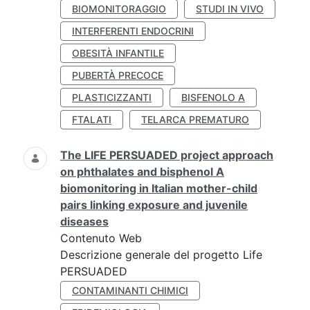
BIOMONITORAGGIO
STUDI IN VIVO
INTERFERENTI ENDOCRINI
OBESITÀ INFANTILE
PUBERTÀ PRECOCE
PLASTICIZZANTI
BISFENOLO A
FTALATI
TELARCA PREMATURO
The LIFE PERSUADED project approach
on phthalates and bisphenol A
biomonitoring in Italian mother-child
pairs linking exposure and juvenile
diseases
Contenuto Web
Descrizione generale del progetto Life
PERSUADED
CONTAMINANTI CHIMICI