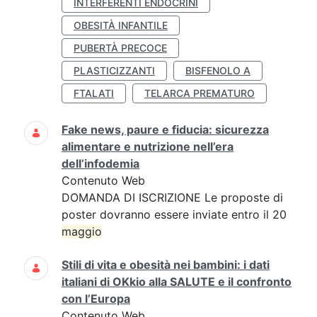
INTERFERENTI ENDOCRINI
OBESITÀ INFANTILE
PUBERTÀ PRECOCE
PLASTICIZZANTI
BISFENOLO A
FTALATI
TELARCA PREMATURO
Fake news, paure e fiducia: sicurezza
alimentare e nutrizione nell’era
dell’infodemia
Contenuto Web
DOMANDA DI ISCRIZIONE Le proposte di
poster dovranno essere inviate entro il 20
maggio
Stili di vita e obesità nei bambini: i dati
italiani di OKkio alla SALUTE e il confronto
con l’Europa
Contenuto Web