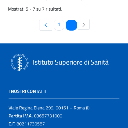
Mostrati 5 - 7 su 7 risultati.
Pagina
Pagina
1
2
Istituto Superiore di Sanità
I NOSTRI CONTATTI
Viale Regina Elena 299, 00161 – Roma (I)
Partita I.V.A.
03657731000
C.F.
80211730587