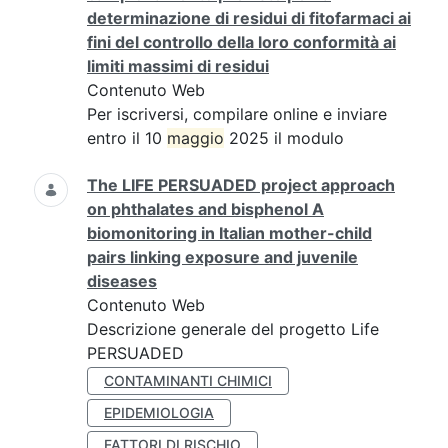
determinazione di residui di fitofarmaci ai
fini del controllo della loro conformità ai
limiti massimi di residui
Contenuto Web
Per iscriversi, compilare online e inviare
entro il 10
maggio
2025 il modulo
The LIFE PERSUADED project approach
on phthalates and bisphenol A
biomonitoring in Italian mother-child
pairs linking exposure and juvenile
diseases
Contenuto Web
Descrizione generale del progetto Life
PERSUADED
CONTAMINANTI CHIMICI
EPIDEMIOLOGIA
FATTORI DI RISCHIO