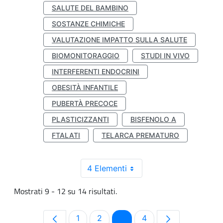
SALUTE DEL BAMBINO
SOSTANZE CHIMICHE
VALUTAZIONE IMPATTO SULLA SALUTE
BIOMONITORAGGIO
STUDI IN VIVO
INTERFERENTI ENDOCRINI
OBESITÀ INFANTILE
PUBERTÀ PRECOCE
PLASTICIZZANTI
BISFENOLO A
FTALATI
TELARCA PREMATURO
4 Elementi
Mostrati 9 - 12 su 14 risultati.
Pagina
Pagina
Pagina
Pagina
1
2
3
4