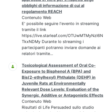
obblighi di informazione di cui al
regolamento REACH
Contenuto Web
E' possibile seguire l'evento in streaming
tramite il link
https://live.starleaf.com/OTUwMTMyNzI6N
TkxNDMy Durante lo streaming i
partecipanti potranno inviare domande ai
relatori tramite...
Toxicological Assessment of Oral Co-
Exposure to Bisphenol A (BPA) and
Bis(2-ethylhexyl) Phthalate (DEHP) in
Juvenile Rats at Environmentally
Relevant Dose Levels: Evaluation of the
Synergic, Additive or Antagonistic Effects
Contenuto Web
Risultati di Life Persuaded sullo studio