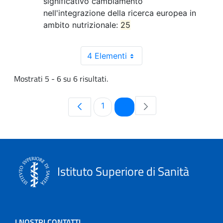
significativo cambiamento
nell'integrazione della ricerca europea in
ambito nutrizionale:
25
4 Elementi
Mostrati 5 - 6 su 6 risultati.
Pagina
Pagina
1
2
Istituto Superiore di Sanità
I NOSTRI CONTATTI