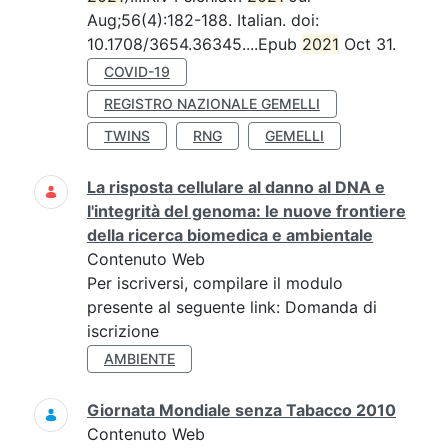
Aug;56(4):182-188. Italian. doi:
10.1708/3654.36345....Epub
2021
Oct 31.
COVID-19
REGISTRO NAZIONALE GEMELLI
TWINS
RNG
GEMELLI
La risposta cellulare al danno al DNA e
l'integrità del genoma: le nuove frontiere
della ricerca biomedica e ambientale
Contenuto Web
Per iscriversi, compilare il modulo
presente al seguente link: Domanda di
iscrizione
AMBIENTE
Giornata Mondiale senza Tabacco 2010
Contenuto Web