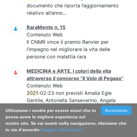
documento che riporta l’aggiornamento
relativo all’anno...
RaraMente n. 15
Contenuto Web
Il CNMR vince il premio Ranvier per
l’impegno nel migliorare la vita delle
persone con malattia rara
MEDICINA e ARTE. I colori della vita
attraverso il concorso “Il Volo di Pegaso”
Contenuto Web
2021
-02-23 non previsti Amalia Egle
Gentile, Antonella Sanseverino, Angela
Ruocco...angela.ruocco@iss.it; l'evento si
Utilizziamo i cookie per essere sicuri che tu
Acconsento
svolgerà in streaming 0649904420
possa avere la migliore esperienza sul
120D21-R non prevista...
nostro sito. Se vai avanti nella navigazione, riteniamo che
tu sia d’accordo
Maggiori Informazioni
Rapporto ISTISAN 23/6 EN - Demand for