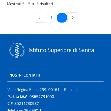
Mostrati 5 - 5 su 5 risultati.
Pagina
Pagina
1
2
Istituto Superiore di Sanità
I NOSTRI CONTATTI
Viale Regina Elena 299, 00161 – Roma (I)
Partita I.V.A.
03657731000
C.F.
80211730587
Telefono:
06 4990 1