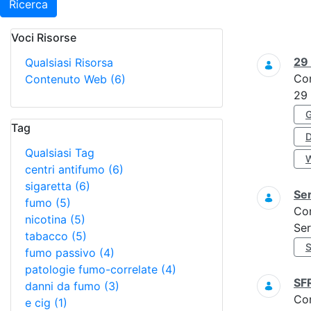
Ricerca
Voci Risorse
Ricerca
29
Qualsiasi Risorsa
Co
Contenuto Web
(6)
29
Tag
Qualsiasi Tag
centri antifumo
(6)
sigaretta
(6)
Ser
fumo
(5)
Co
nicotina
(5)
Ser
tabacco
(5)
fumo passivo
(4)
patologie fumo-correlate
(4)
SF
danni da fumo
(3)
Co
e cig
(1)