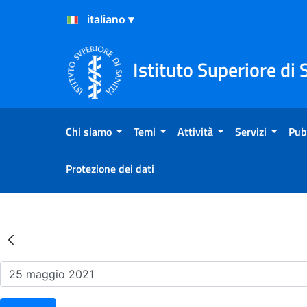
Salta al Contenuto
Salta al Footer
Istituto Superiore di 
Chi siamo
Temi
Attività
Servizi
Pub
Protezione dei dati
Risultati della Ricerca - Ev