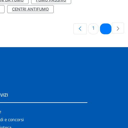
CENTRI ANTIFUMO
Pagina
Pagina
1
2
VIZI
e
di e concorsi
ioteca