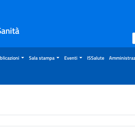
Sanità
blicazioni
Sala stampa
Eventi
ISSalute
Amministraz
enti