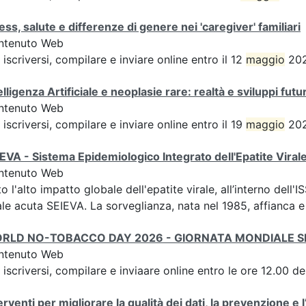
ess, salute e differenze di genere nei 'caregiver' familiari
ntenuto Web
 iscriversi, compilare e inviare online entro il 12
maggio
202
elligenza Artificiale e neoplasie rare: realtà e sviluppi futur
ntenuto Web
 iscriversi, compilare e inviare online entro il 19
maggio
202
EVA - Sistema Epidemiologico Integrato dell'Epatite Viral
ntenuto Web
o l'alto impatto globale dell'epatite virale, all’interno dell'I
ale acuta SEIEVA. La sorveglianza, nata nel 1985, affianca e 
RLD NO-TOBACCO DAY 2026 - GIORNATA MONDIALE 
ntenuto Web
 iscriversi, compilare e inviaare online entro le ore 12.00 d
erventi per migliorare la qualità dei dati, la prevenzione e