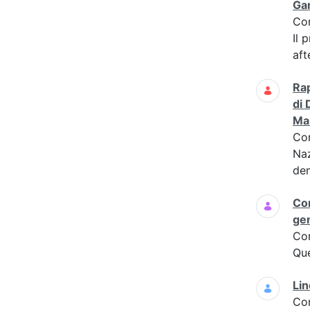
Gan
Co
Il 
aft
Rap
di 
Mar
Co
Naz
dem
Con
ge
Co
Que
Lin
Co