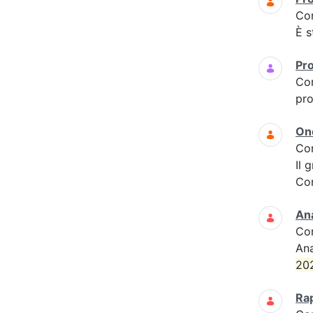
Co
È s
Pr
Co
pro
On
Co
Il 
Com
Ana
Co
Ana
20
Ra