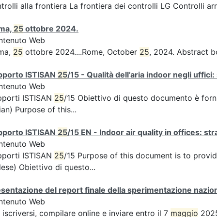
trolli alla frontiera La frontiera dei controlli LG Controlli a
ma,
25
ottobre 2024.
ntenuto Web
ma,
25
ottobre 2024....Rome, October
25
, 2024. Abstract b
pporto ISTISAN
25
/15 - Qualità dell’aria indoor negli uffic
ntenuto Web
pporti ISTISAN
25
/15 Obiettivo di questo documento è forni
lian) Purpose of this...
pporto ISTISAN
25
/15 EN - Indoor air quality in offices: s
ntenuto Web
pporti ISTISAN
25
/15 Purpose of this document is to provid
lese) Obiettivo di questo...
sentazione del report finale della sperimentazione nazion
ntenuto Web
 iscriversi, compilare online e inviare entro il 7
maggio
2025