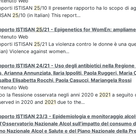
ntenuto Web
pporti ISTISAN
25
/10 Il presente rapporto ha lo scopo di a
TISAN
25
/10 (in Italian) This report...
pporto ISTISAN
25
/21 - Epigenetics for WomEn: ampliament
ntenuto Web
pporti ISTISAN
25
/21 La violenza contro le donne è una qu
lian) Violence against women...
porto ISTISAN 24/21 - Uso degli antibiotici nella Regione U
, Arianna Annunziata, Ilaria Ippoliti, Paola Ruggeri, Mar
alba Elisabetta Rocchi, Paola Casucci, Mariangela Rossi
ntenuto Web
o la flessione osservata negli anni 2020 e
2021
a seguito d
served in 2020 and
2021
due to the...
porto ISTISAN 23/3 - Epidemiologia e monitoraggio alcol-co
l’Osservatorio Nazionale Alcol sull’impatto del consumo di a
no Nazionale Alcol e Salute e del Piano Nazionale della Pre