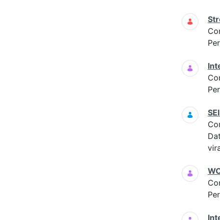
Str
Co
Per
Int
Co
Per
SEI
Co
Dat
vir
WO
Co
Per
Int