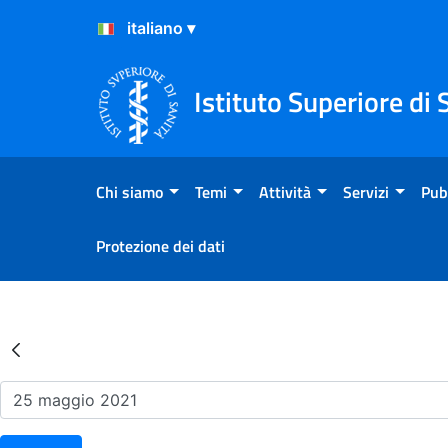
Salta al Contenuto
Salta al Footer
Istituto Superiore di 
Chi siamo
Temi
Attività
Servizi
Pub
Protezione dei dati
Risultati della Ricerca - Ev