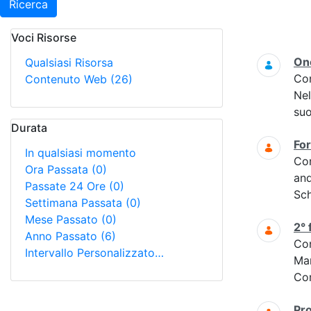
Ricerca
Voci Risorse
Ricerca
On
Qualsiasi Risorsa
Co
Contenuto Web
(26)
Nel
suo
Durata
Fo
In qualsiasi momento
Co
Ora Passata
(0)
and
Passate 24 Ore
(0)
Sc
Settimana Passata
(0)
Mese Passato
(0)
2°
Anno Passato
(6)
Co
Intervallo Personalizzato…
Ma
Com
Pr