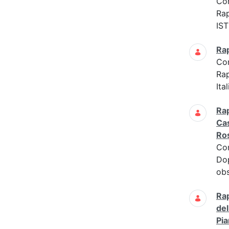
Co
Ra
IS
Ra
Co
Ra
Ita
Rap
Cas
Ros
Co
Dop
ob
Rap
del
Pia