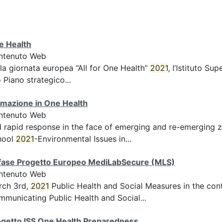
e Health
ntenuto Web
la giornata europea “All for One Health”
2021
, l’Istituto S
 Piano strategico...
rmazione in One Health
ntenuto Web
 rapid response in the face of emerging and re-emerging
hool
2021
-Environmental Issues in...
 fase Progetto Europeo MediLabSecure (MLS)
ntenuto Web
rch 3rd,
2021
Public Health and Social Measures in the con
municating Public Health and Social...
ogetto ISS One Health Preparedness