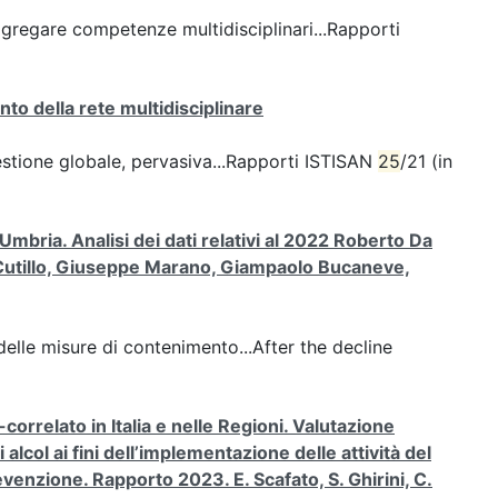
ggregare competenze multidisciplinari...Rapporti
o della rete multidisciplinare
estione globale, pervasiva...Rapporti ISTISAN
25
/21 (in
mbria. Analisi dei dati relativi al 2022 Roberto Da
ia Cutillo, Giuseppe Marano, Giampaolo Bucaneve,
elle misure di contenimento...After the decline
rrelato in Italia e nelle Regioni. Valutazione
lcol ai fini dell’implementazione delle attività del
venzione. Rapporto 2023. E. Scafato, S. Ghirini, C.