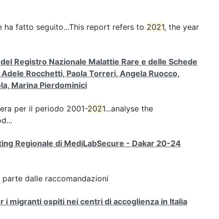
e ha fatto seguito...This report refers to
2021
, the year
i del Registro Nazionale Malattie Rare e delle Schede
 Adele Rocchetti, Paola Torreri, Angela Ruocco,
la, Marina Pierdominici
era per il periodo 2001-
2021
...analyse the
d...
eeting Regionale di MediLabSecure - Dakar 20-24
, parte dalle raccomandazioni
r i migranti ospiti nei centri di accoglienza in Italia