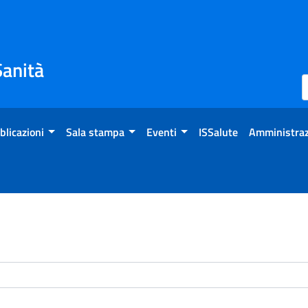
Sanità
blicazioni
Sala stampa
Eventi
ISSalute
Amministraz
enti