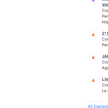
Vol
Co
Per
htt
2° 
Co
Per
JAH
Co
Agr
L’i
Co
La 
40 Element