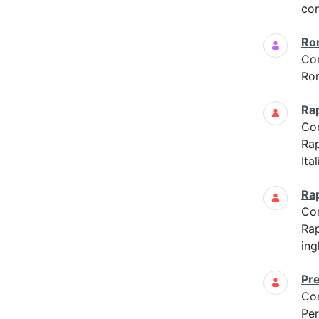
con
Ro
Co
Ro
Ra
Co
Ra
Ita
Ra
Co
Ra
ing
Pre
Co
Per