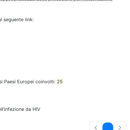
al seguente link:
i Paesi Europei coinvolti:
25
l’infezione da HIV
Pagina
1