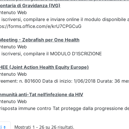
ontaria di Gravidanza (IVG)
ntenuto Web
 iscriversi, compilare e inviare online il modulo disponibile 
ps://forms.office.com/e/krU7CPGCuG
Meeting - Zebrafish per One Health
ntenuto Web
 iscriversi, compilare il MODULO D'ISCRIZIONE
EE (Joint Action Health Equity Europe)
ntenuto Web
eement: n. 801600 Data di inizio: 1/06/2018 Durata: 36 mes
mmunità anti-Tat nell'infezione da HIV
ntenuto Web
risposta immune contro Tat protegge dalla progressione del
Mostrati 1 - 26 su 26 risultati.
i