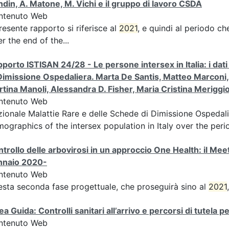
din, A. Matone, M. Vichi e il gruppo di lavoro CSDA
ntenuto Web
presente rapporto si riferisce al
2021
, e quindi al periodo ch
er the end of the...
porto ISTISAN 24/28 - Le persone intersex in Italia: i dat
Dimissione Ospedaliera. Marta De Santis, Matteo Marconi,
tina Manoli, Alessandra D. Fisher, Maria Cristina Meriggio
ntenuto Web
ionale Malattie Rare e delle Schede di Dimissione Ospedali
ographics of the intersex population in Italy over the perio
trollo delle arbovirosi in un approccio One Health: il M
nnaio 2020-
ntenuto Web
sta seconda fase progettuale, che proseguirà sino al
2021
ea Guida: Controlli sanitari all’arrivo e percorsi di tutela pe
ntenuto Web