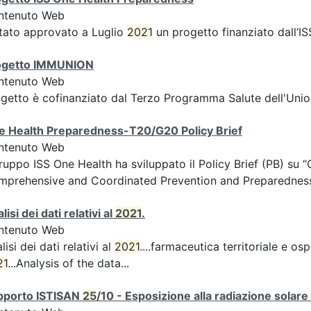
ntenuto Web
tato approvato a Luglio
2021
un progetto finanziato dall’IS
ogetto IMMUNION
ntenuto Web
getto è cofinanziato dal Terzo Programma Salute dell'Unio
e Health Preparedness-T20/G20 Policy Brief
ntenuto Web
gruppo ISS One Health ha sviluppato il Policy Brief (PB) s
prehensive and Coordinated Prevention and Preparedness 
lisi dei dati relativi al
2021
.
ntenuto Web
lisi dei dati relativi al
2021
....farmaceutica territoriale e os
21
...Analysis of the data...
pporto ISTISAN
25
/10 - Esposizione alla radiazione solare