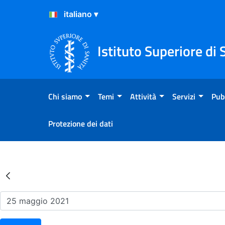
Salta al Contenuto
Salta al Footer
Istituto Superiore di 
Chi siamo
Temi
Attività
Servizi
Pub
Protezione dei dati
Risultati della Ricerca - Ev