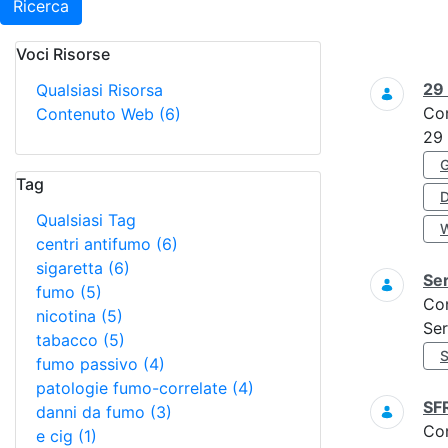
Ricerca
Voci Risorse
Ricerca
29
Qualsiasi Risorsa
Co
Contenuto Web
(6)
29
Tag
Qualsiasi Tag
centri antifumo
(6)
sigaretta
(6)
Ser
fumo
(5)
Co
nicotina
(5)
Ser
tabacco
(5)
fumo passivo
(4)
patologie fumo-correlate
(4)
SF
danni da fumo
(3)
Co
e cig
(1)