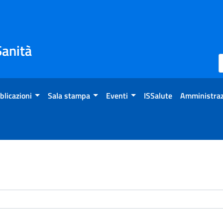
Sanità
blicazioni
Sala stampa
Eventi
ISSalute
Amministraz
enti