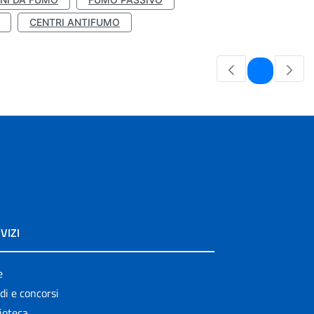
CENTRI ANTIFUMO
Pagina
1
VIZI
e
di e concorsi
ioteca