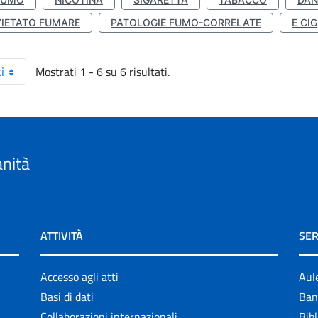
VIETATO FUMARE
PATOLOGIE FUMO-CORRELATE
E CIG
Mostrati 1 - 6 su 6 risultati.
i
anità
ATTIVITÀ
SER
Accesso agli atti
Aul
Basi di dati
Ban
Collaborazioni internazionali
Bibl