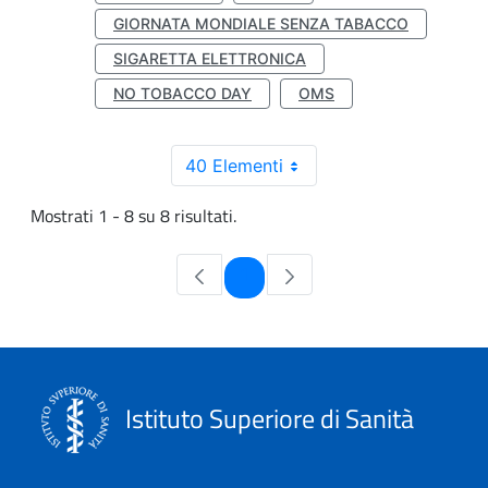
GIORNATA MONDIALE SENZA TABACCO
SIGARETTA ELETTRONICA
NO TOBACCO DAY
OMS
40 Elementi
Mostrati 1 - 8 su 8 risultati.
Pagina
1
Istituto Superiore di Sanità