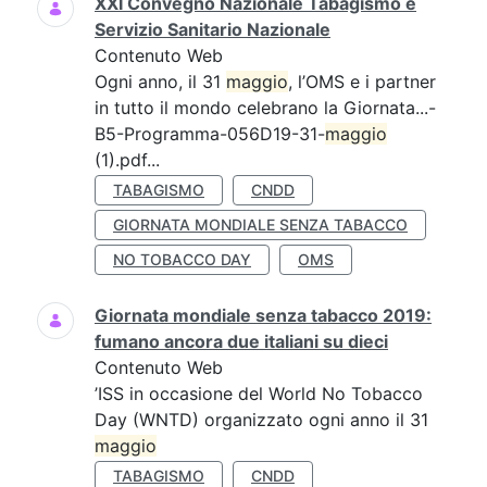
XXI Convegno Nazionale Tabagismo e
Servizio Sanitario Nazionale
Contenuto Web
Ogni anno, il 31
maggio
, l’OMS e i partner
in tutto il mondo celebrano la Giornata...-
B5-Programma-056D19-31-
maggio
(1).pdf...
TABAGISMO
CNDD
GIORNATA MONDIALE SENZA TABACCO
NO TOBACCO DAY
OMS
Giornata mondiale senza tabacco 2019:
fumano ancora due italiani su dieci
Contenuto Web
’ISS in occasione del World No Tobacco
Day (WNTD) organizzato ogni anno il 31
maggio
TABAGISMO
CNDD