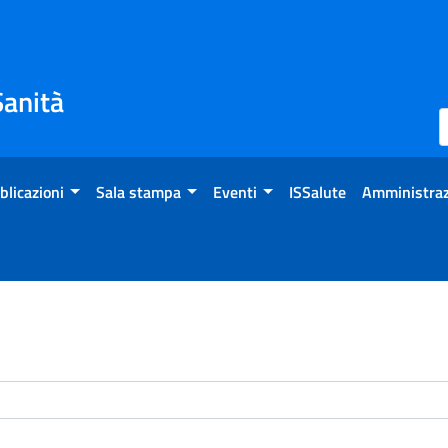
Sanità
blicazioni
Sala stampa
Eventi
ISSalute
Amministraz
enti