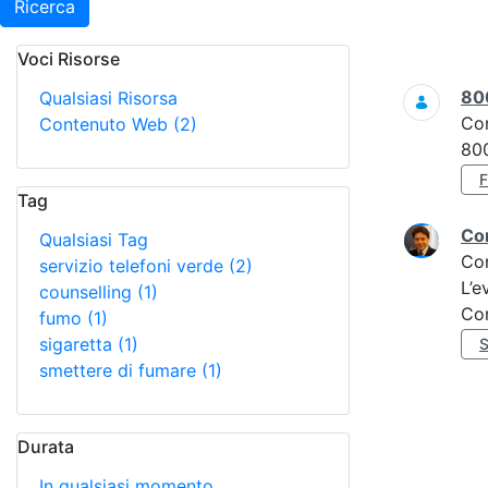
Ricerca
Voci Risorse
Ricerca
80
Qualsiasi Risorsa
Co
Contenuto Web
(2)
800
Tag
Con
Qualsiasi Tag
Co
servizio telefoni verde
(2)
L’e
counselling
(1)
Co
fumo
(1)
sigaretta
(1)
S
smettere di fumare
(1)
Durata
In qualsiasi momento