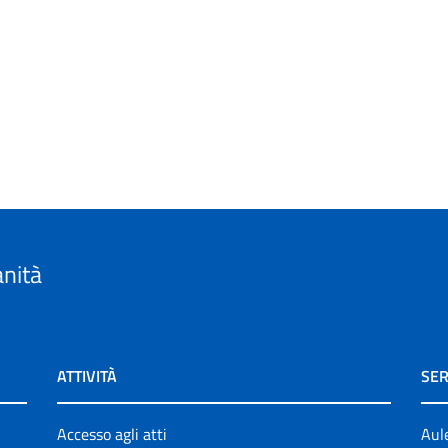
anità
ATTIVITÀ
SER
Accesso agli atti
Aul