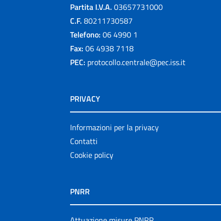
Partita I.V.A.
03657731000
C.F.
80211730587
Telefono:
06 4990 1
Fax:
06 4938 7118
PEC:
protocollo.centrale@pec.iss.it
PRIVACY
Informazioni per la privacy
Contatti
Cookie policy
PNRR
Attuazione misure PNRR