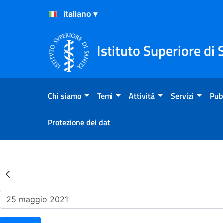
Salta al Contenuto
Salta al Footer
Istituto Superiore di 
Chi siamo
Temi
Attività
Servizi
Pub
Protezione dei dati
Risultati della Ricerca - Ev