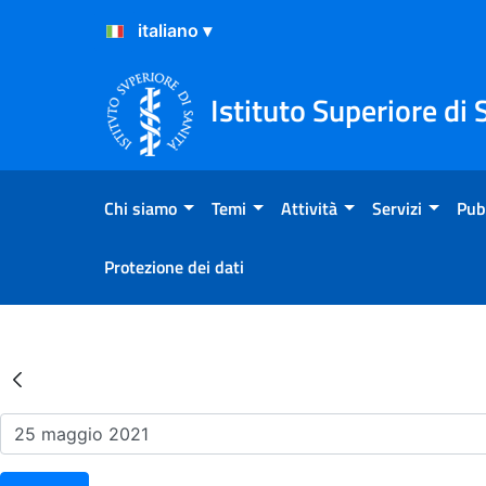
Salta al Contenuto
Salta al Footer
Istituto Superiore di 
Chi siamo
Temi
Attività
Servizi
Pub
Protezione dei dati
Risultati della Ricerca - Ev