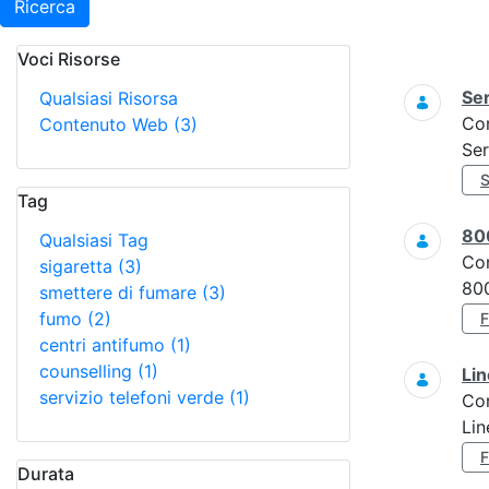
Ricerca
Voci Risorse
Ricerca
Ser
Qualsiasi Risorsa
Co
Contenuto Web
(3)
Ser
Tag
80
Qualsiasi Tag
Co
sigaretta
(3)
800
smettere di fumare
(3)
fumo
(2)
centri antifumo
(1)
counselling
(1)
Lin
servizio telefoni verde
(1)
Co
Lin
Durata