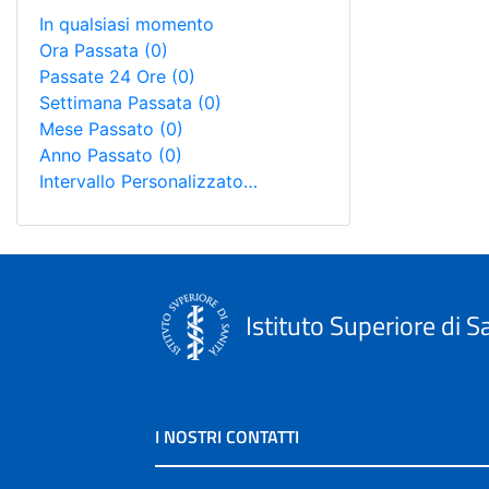
In qualsiasi momento
Ora Passata
(0)
Passate 24 Ore
(0)
Settimana Passata
(0)
Mese Passato
(0)
Anno Passato
(0)
Intervallo Personalizzato…
Istituto Superiore di S
I NOSTRI CONTATTI