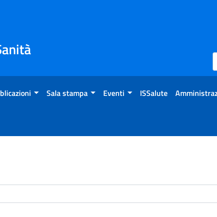
Sanità
blicazioni
Sala stampa
Eventi
ISSalute
Amministraz
enti