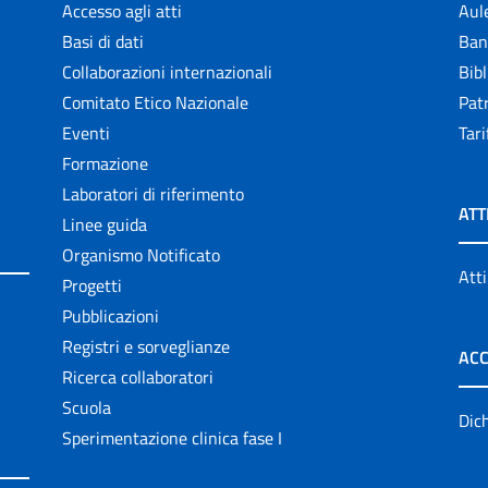
Accesso agli atti
Aul
Basi di dati
Ban
Collaborazioni internazionali
Bibl
Comitato Etico Nazionale
Patr
Eventi
Tari
Formazione
Laboratori di riferimento
ATT
Linee guida
Organismo Notificato
Atti
Progetti
Pubblicazioni
Registri e sorveglianze
ACC
Ricerca collaboratori
Scuola
Dich
Sperimentazione clinica fase I