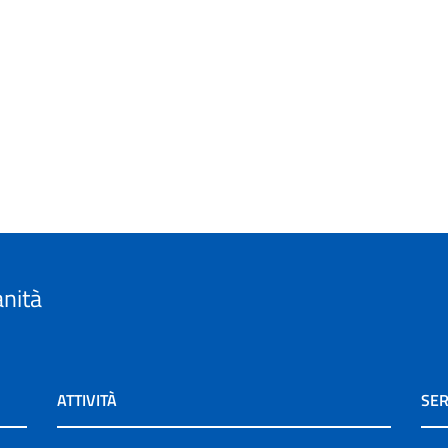
anità
ATTIVITÀ
SER