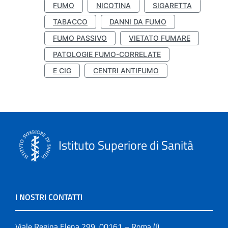
FUMO
NICOTINA
SIGARETTA
TABACCO
DANNI DA FUMO
FUMO PASSIVO
VIETATO FUMARE
PATOLOGIE FUMO-CORRELATE
E CIG
CENTRI ANTIFUMO
Istituto Superiore di Sanità
I NOSTRI CONTATTI
Viale Regina Elena 299, 00161 – Roma (I)