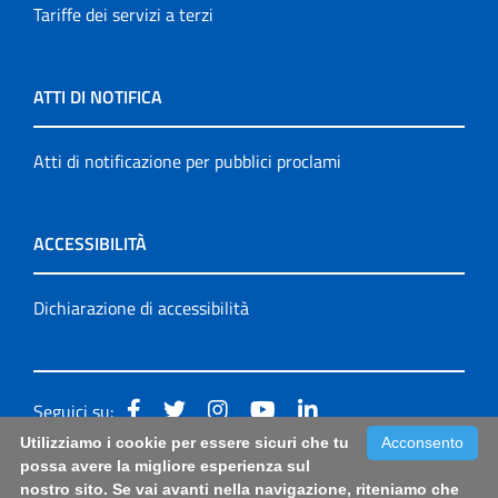
Tariffe dei servizi a terzi
ATTI DI NOTIFICA
Atti di notificazione per pubblici proclami
ACCESSIBILITÀ
Dichiarazione di accessibilità
Seguici su:
Utilizziamo i cookie per essere sicuri che tu
Acconsento
Accessibilità: form di segnalazione di prima istanza per
possa avere la migliore esperienza sul
nostro sito. Se vai avanti nella navigazione, riteniamo che
questa pagina
|
Note Legali
|
Sitemap