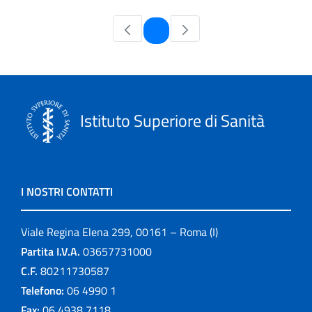
Pagina
1
Istituto Superiore di Sanità
I NOSTRI CONTATTI
Viale Regina Elena 299, 00161 – Roma (I)
Partita I.V.A.
03657731000
C.F.
80211730587
Telefono:
06 4990 1
Fax:
06 4938 7118