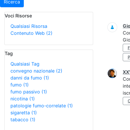
Ricerca
Voci Risorse
Ricerca
Gi
Qualsiasi Risorsa
Co
Contenuto Web
(2)
Gi
Tag
Qualsiasi Tag
convegno nazionale
(2)
XXV
danni da fumo
(1)
Co
fumo
(1)
int
fumo passivo
(1)
isc
nicotina
(1)
patologie fumo-correlate
(1)
sigaretta
(1)
tabacco
(1)