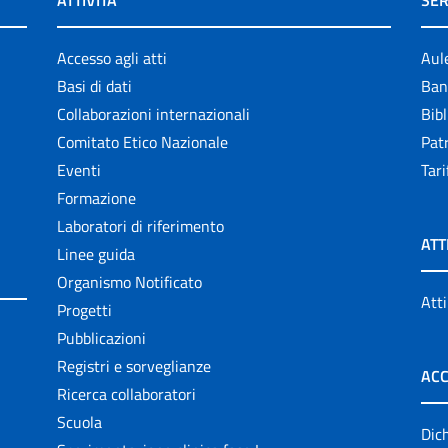
ATTIVITÀ
SER
Accesso agli atti
Aul
Basi di dati
Ban
Collaborazioni internazionali
Bibl
Comitato Etico Nazionale
Patr
Eventi
Tari
Formazione
Laboratori di riferimento
ATT
Linee guida
Organismo Notificato
Atti
Progetti
Pubblicazioni
Registri e sorveglianze
ACC
Ricerca collaboratori
Scuola
Dich