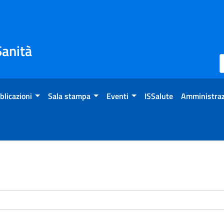
Sanità
blicazioni
Sala stampa
Eventi
ISSalute
Amministraz
enti