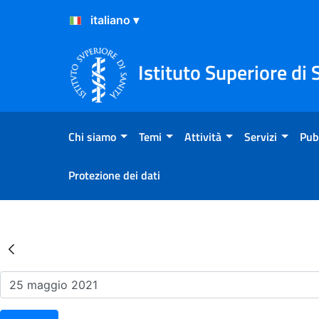
Salta al Contenuto
Salta al Footer
Istituto Superiore di 
Chi siamo
Temi
Attività
Servizi
Pub
Protezione dei dati
Risultati della Ricerca - Ev