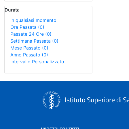
Durata
In qualsiasi momento
Ora Passata
(0)
Passate 24 Ore
(0)
Settimana Passata
(0)
Mese Passato
(0)
Anno Passato
(0)
Intervallo Personalizzato…
Istituto Superiore di S