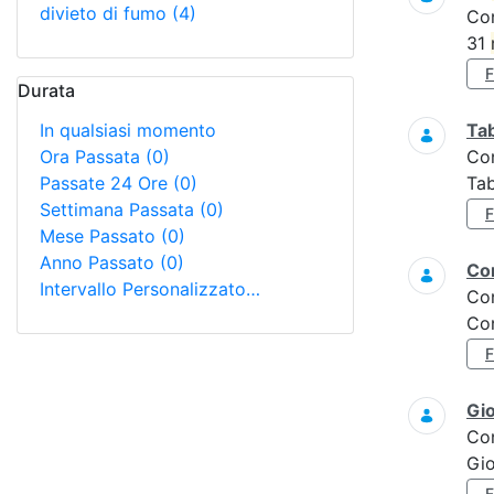
divieto di fumo
(4)
Co
31
Durata
In qualsiasi momento
Tab
Ora Passata
(0)
Co
Passate 24 Ore
(0)
Tab
Settimana Passata
(0)
Mese Passato
(0)
Anno Passato
(0)
Con
Intervallo Personalizzato…
Co
Con
Gi
Co
Gi