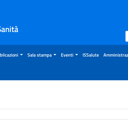
Sanità
blicazioni
Sala stampa
Eventi
ISSalute
Amministraz
enti