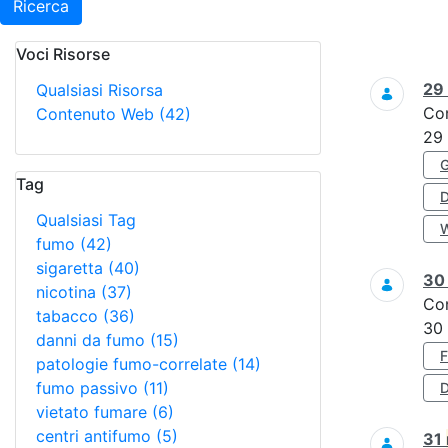
Ricerca
Voci Risorse
Ricerca
29
Qualsiasi Risorsa
Co
Contenuto Web
(42)
29
Tag
Qualsiasi Tag
fumo
(42)
sigaretta
(40)
3
nicotina
(37)
Co
tabacco
(36)
30
danni da fumo
(15)
patologie fumo-correlate
(14)
fumo passivo
(11)
D
vietato fumare
(6)
centri antifumo
(5)
31