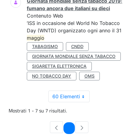
Giornata mondiale senza tabacco 2019:
fumano ancora due italiani su dieci
Contenuto Web
’ISS in occasione del World No Tobacco
Day (WNTD) organizzato ogni anno il 31
maggio
TABAGISMO
CNDD
GIORNATA MONDIALE SENZA TABACCO
SIGARETTA ELETTRONICA
NO TOBACCO DAY
OMS
60 Elementi
Mostrati 1 - 7 su 7 risultati.
Pagina
1