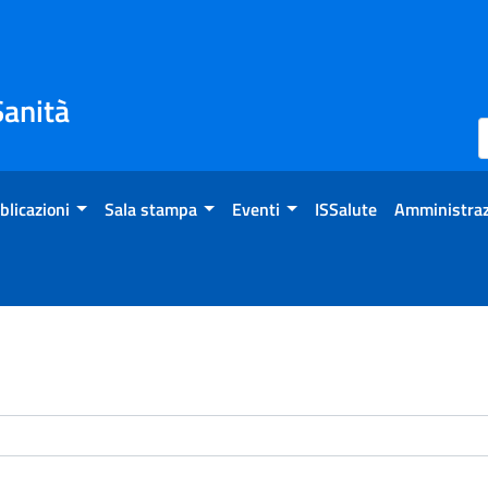
Sanità
blicazioni
Sala stampa
Eventi
ISSalute
Amministraz
enti