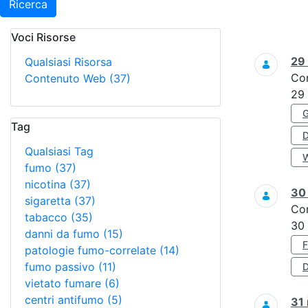
Ricerca
Voci Risorse
Ricerca
29
Qualsiasi Risorsa
Co
Contenuto Web
(37)
29
Tag
Qualsiasi Tag
fumo
(37)
nicotina
(37)
3
sigaretta
(37)
Co
tabacco
(35)
30
danni da fumo
(15)
patologie fumo-correlate
(14)
fumo passivo
(11)
D
vietato fumare
(6)
centri antifumo
(5)
31