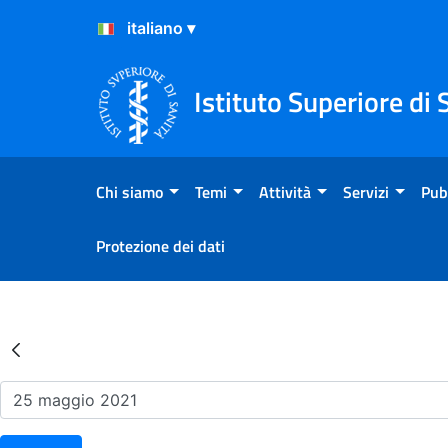
Salta al Contenuto
Salta al Footer
Istituto Superiore di 
Chi siamo
Temi
Attività
Servizi
Pub
Protezione dei dati
Risultati della Ricerca - Ev