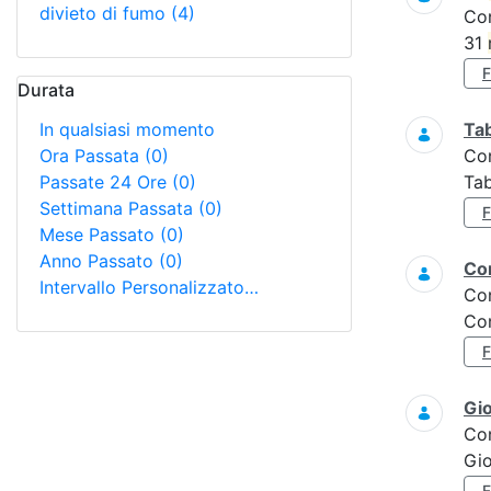
divieto di fumo
(4)
Co
31
Durata
In qualsiasi momento
Tab
Ora Passata
(0)
Co
Passate 24 Ore
(0)
Tab
Settimana Passata
(0)
Mese Passato
(0)
Anno Passato
(0)
Con
Intervallo Personalizzato…
Co
Con
Gi
Co
Gi