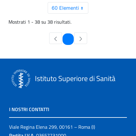
60 Elementi
Mostrati 1 - 38 su 38 risultati.
Pagina
1
Istituto Superiore di Sanità
I NOSTRI CONTATTI
Viale Regina Elena 299, 00161 – Roma (I)
Partita I.V.A.
03657731000